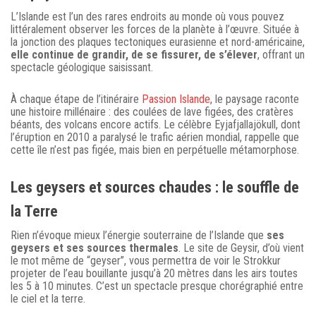
L’Islande est l’un des rares endroits au monde où vous pouvez
littéralement observer les forces de la planète à l’œuvre. Située à
la jonction des plaques tectoniques eurasienne et nord-américaine,
elle continue de grandir, de se fissurer, de s’élever
, offrant un
spectacle géologique saisissant.
À chaque étape de l’itinéraire
Passion Islande
, le paysage raconte
une histoire millénaire : des coulées de lave figées, des cratères
béants, des volcans encore actifs. Le célèbre Eyjafjallajökull, dont
l’éruption en 2010 a paralysé le trafic aérien mondial, rappelle que
cette île n’est pas figée, mais bien en perpétuelle métamorphose.
Les geysers et sources chaudes : le souffle de
la Terre
Rien n’évoque mieux l’énergie souterraine de l’Islande que
ses
geysers et ses sources thermales
. Le site de Geysir, d’où vient
le mot même de “geyser”, vous permettra de voir le Strokkur
projeter de l’eau bouillante jusqu’à 20 mètres dans les airs toutes
les 5 à 10 minutes. C’est un spectacle presque chorégraphié entre
le ciel et la terre.