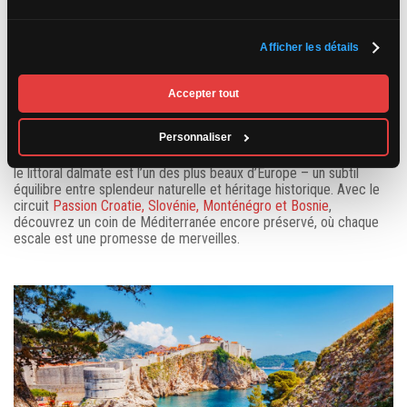
Croatie, l’Adriatique en majesté : un littoral entre nature
Afficher les détails
et histoire
Accepter tout
By
Hugo Blois
|
Blogue
,
Europe
Sur la côte est de l’Adriatique, la Croatie déroule un ruban de mer
Personnaliser
azur, de criques secrètes, d’îles parfumées et de cités médiévales
éclatantes. Entre mer et montagne, entre forêts et pierre blanche,
le littoral dalmate est l’un des plus beaux d’Europe – un subtil
équilibre entre splendeur naturelle et héritage historique. Avec le
circuit
Passion Croatie, Slovénie, Monténégro et Bosnie
,
découvrez un coin de Méditerranée encore préservé, où chaque
escale est une promesse de merveilles.