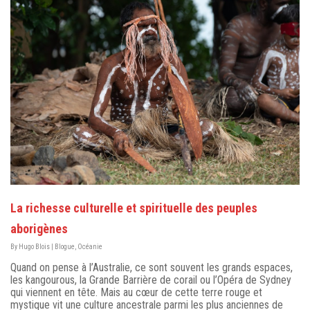
La richesse culturelle et spirituelle des peuples
aborigènes
By
Hugo Blois
|
Blogue
,
Océanie
Quand on pense à l’Australie, ce sont souvent les grands espaces,
les kangourous, la Grande Barrière de corail ou l’Opéra de Sydney
qui viennent en tête. Mais au cœur de cette terre rouge et
mystique vit une culture ancestrale parmi les plus anciennes de