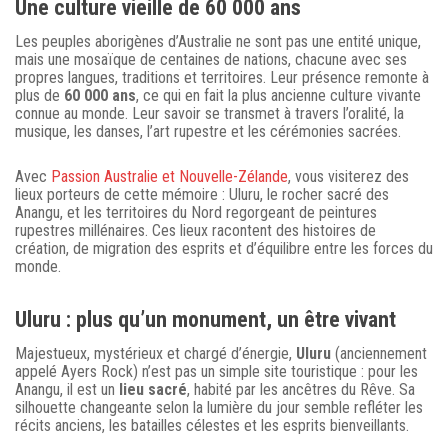
Une culture vieille de 60 000 ans
Les peuples aborigènes d’Australie ne sont pas une entité unique,
mais une mosaïque de centaines de nations, chacune avec ses
propres langues, traditions et territoires. Leur présence remonte à
plus de
60 000 ans
, ce qui en fait la plus ancienne culture vivante
connue au monde. Leur savoir se transmet à travers l’oralité, la
musique, les danses, l’art rupestre et les cérémonies sacrées.
Avec
Passion Australie et Nouvelle-Zélande
, vous visiterez des
lieux porteurs de cette mémoire : Uluru, le rocher sacré des
Anangu, et les territoires du Nord regorgeant de peintures
rupestres millénaires. Ces lieux racontent des histoires de
création, de migration des esprits et d’équilibre entre les forces du
monde.
Uluru : plus qu’un monument, un être vivant
Majestueux, mystérieux et chargé d’énergie,
Uluru
(anciennement
appelé Ayers Rock) n’est pas un simple site touristique : pour les
Anangu, il est un
lieu sacré
, habité par les ancêtres du Rêve. Sa
silhouette changeante selon la lumière du jour semble refléter les
récits anciens, les batailles célestes et les esprits bienveillants.