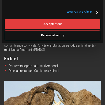
08
Parc national Amboseli
Afficher les détails
Route vers
le parc national d’Amboseli
. Dominé par le sommet enneigé
du Kilimandjaro, le « toit de l’Afrique » culminant à 5 895 m, ce parc
emblématique figure parmi les plus beaux sites de safari du Kenya. Réputé
Accepter tout
pour ses vastes plaines et ses impressionnants troupeaux d’éléphants
évoluant dans un décor spectaculaire, il offre des panoramas uniques sur
Personnaliser
l’une des plus hautes montagnes du monde. En route,
dîner au célèbre
restaurant Carnivore à Nairobi
, reconnu pour son concept unique et
son ambiance conviviale. Arrivée et installation au lodge en fin d’après-
midi. Nuit à Amboseli. (PD/D/S)
En bref
Route vers le parc national d’Amboseli
Dîner au restaurant Carnivore à Nairobi