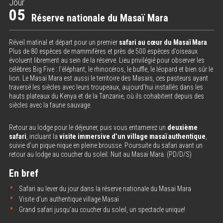
Jour
05
Réserve nationale du Masaï Mara
Réveil matinal et départ pour un premier
safari au cœur du Masaï Mara
.
Plus de 80 espèces de mammifères et près de 500 espèces d’oiseaux
évoluent librement au sein de la réserve. Lieu privilégié pour observer les
célèbres Big Five : l’éléphant, le rhinocéros, le buffle, le léopard et bien sûr le
lion. Le Masaï Mara est aussi le territoire des Masaïs, ces pasteurs ayant
traversé les siècles avec leurs troupeaux, aujourd’hui installés dans les
hauts plateaux du Kenya et de la Tanzanie, où ils cohabitent depuis des
siècles avec la faune sauvage.
Retour au lodge pour le déjeuner, puis vous entamerez un
deuxième
safari
, incluant la
visite immersive d’un village masaï authentique
,
suivie d’un pique-nique en pleine brousse. Poursuite du safari avant un
retour au lodge au coucher du soleil. Nuit au Masaï Mara. (PD/D/S)
En bref
Safari au lever du jour dans la réserve nationale du Masaï Mara
Visite d’un authentique village Masaï
Grand safari jusqu’au coucher du soleil, un spectacle unique!