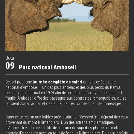
Jour
09
Parc national Amboseli
Départ pour une
journée complète de safari
dans le célèbre parc
national d’Amboseli, l’un des plus anciens et des plus petits du Kenya.
Déclaré parc national en 1974 afin de protéger un écosystème unique et
fragile, Amboseli offre des paysages aux contrastes remarquables, où se
côtoient zones arides et oasis luxuriantes formées par des marécages.
Dans cette région aux faibles précipitations, l’écosystème dépend des eaux
provenant du mont Kilimandjaro. L’un des attraits emblématiques
d’Amboseli est la possibilité de capturer de superbes photos de carte
postale d’éléphants avec, en toile de fond, le Kilimandjaro. D’une superficie