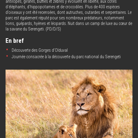
antilopes, girafes, buffles et zèbres y évoluent en liberté, aux côtés
d’éléphants, d’hippopotames et de crocodiles. Plus de 400 espèces
d’oiseaux y ont été recensées, dont autruches, outardes et serpentaires. Le
parc est également réputé pour ses nombreux prédateurs, notamment
lions, guépards, hyènes et léopards. Nuit dans un camp de luxe au cœur de
la savane du Serengeti. (PD/D/S)
En bref
Découverte des Gorges d’Olduval
Journée consacrée à la découverte du parc national du Serengeti