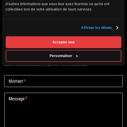
d'autres informations que vous leur avez fournies ou qu'ils ont
Informations du receveur
collectées lors de votre utilisation de leurs services.
*
Nom
Afficher les détails
Accepter tout
*
Prénom
Personnaliser
Informations sur le certificat
*
Montant
*
Message