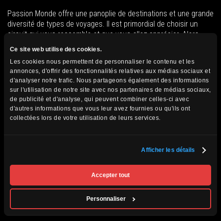
Passion Monde offre une panoplie de destinations et une grande
diversité de types de voyages. Il est primordial de choisir un
circuit qui vous ressemble et que vous allez apprécier. Alors
avant de réserver, voici quelques questions à vous poser afin de
Ce site web utilise des cookies.
trouver votre destination de rêve!
Les cookies nous permettent de personnaliser le contenu et les
annonces, d'offrir des fonctionnalités relatives aux médias sociaux et
Êtes-vous actif et aimez la marche et la randonnée ou
d'analyser notre trafic. Nous partageons également des informations
préférez-vous limiter la marche?
sur l'utilisation de notre site avec nos partenaires de médias sociaux,
Êtes-vous à l’aise avec l’idée de longs trajets en autocars, en
de publicité et d'analyse, qui peuvent combiner celles-ci avec
avion ou en train ou privilégiez-vous les courtes distances?
d'autres informations que vous leur avez fournies ou qu'ils ont
Le concept de croisière vous séduit-il?
collectées lors de votre utilisation de leurs services.
Préférez-vous un programme axé sur la culture, les
paysages, les animaux?
Afficher les détails
Avez-vous fait vos recherches sur la gastronomie locale, et
vous plaira-t-elle pour la durée du séjour?
Préférez-vous un climat tropical ou le froid nordique ne vous
Accepter tout
fait pas peur?
Avez-vous certaines restrictions qui vous limiteraient et
Personnaliser
pourraient créer des frustrations durant votre voyage?