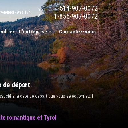
514-907-0072
 vendredi - 9h à 17h
1-855-907-0072
endrier
L’entreprise
Contactez-nous
e de départ:
i associé à la date de départ que vous sélectionnez. Il
te romantique et Tyrol