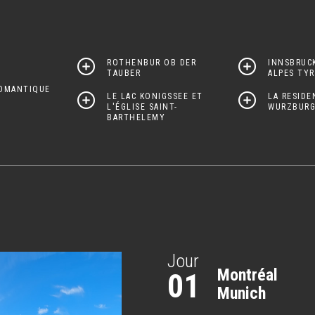
ROTHENBUR OB DER
INNSBRUCK
TAUBER
ALPES TY
ROMANTIQUE
LE LAC KONIGSSEE ET
LA RESIDE
L'ÉGLISE SAINT-
WURZBURG
BARTHELEMY
Jour
Montréal
01
Munich