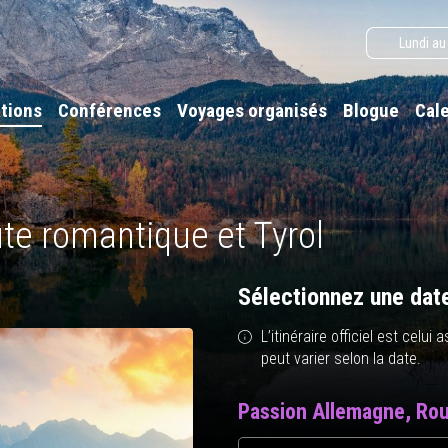
Lundi au
tions
Conférences
Voyages organisés
Blogue
Cal
te romantique et Tyrol
Sélectionnez une dat
L’itinéraire officiel est celu
peut varier selon la date.
Passion Allemagne, Rou