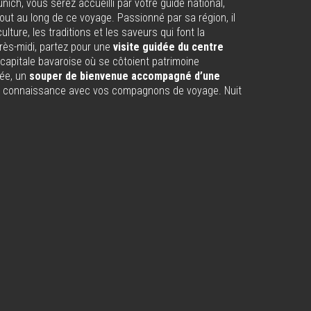
unich, vous serez accueilli par votre guide national,
t au long de ce voyage. Passionné par sa région, il
culture, les traditions et les saveurs qui font la
rès-midi, partez pour une
visite guidée du centre
 capitale bavaroise où se côtoient patrimoine
rée, un
souper de bienvenue accompagné d’une
re connaissance avec vos compagnons de voyage. Nuit