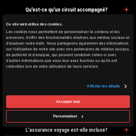
Qu'est-ce qu'un circuit accompagné?
Qu'est-ce qu'un circuit regroupé sur place?
Ce site web utilise des cookies.
Les cookies nous permettent de personnaliser le contenu et les
Quelle est la taille des groupes pour les circuits
annonces, d'offrir des fonctionnalités relatives aux médias sociaux et
accompagnés?
d'analyser notre trafic. Nous partageons également des informations
sur l'utilisation de notre site avec nos partenaires de médias sociaux,
Les groupes sont-ils toujours accompagnés par
de publicité et d'analyse, qui peuvent combiner celles-ci avec
un directeur de circuit Passion Monde?
d'autres informations que vous leur avez fournies ou qu'ils ont
collectées lors de votre utilisation de leurs services.
Les circuits sont-ils toujours guidés en français?
Puis-je réserver en ligne?
Afficher les détails
Les présentations sont-elles payantes?
Accepter tout
Quelle est la durée des présentations?
Personnaliser
Les pourboires sont-ils inclus?
L'assurance voyage est-elle incluse?