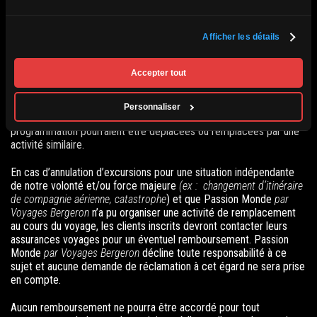
www.passionmonde.com
puisque c’est ce dernier qui prévaut. Les
anciens itinéraires sont invalides et ne pourront faire l’objet
d’aucune réclamation.
Afficher les détails
L’itinéraire décrit dans le programme détaillé du voyage est à titre
Accepter tout
indicatif.
Passion Monde
par Voyages Bergeron
et ses prestataires
de services peuvent modifier à tout moment l’itinéraire, les dates,
les lieux d’hébergement et les visites si nécessaire. Les visites
Personnaliser
comprises qui étaient prévues lors de la mise en place de la
programmation pourraient être déplacées ou remplacées par une
activité similaire.
En cas d’annulation d’excursions pour une situation indépendante
de notre volonté et/ou force majeure
(ex : changement d’itinéraire
de compagnie aérienne, catastrophe
) et que Passion Monde
par
Voyages Bergeron
n’a pu organiser une activité de remplacement
au cours du voyage, les clients inscrits devront contacter leurs
assurances voyages pour un éventuel remboursement. Passion
Monde
par Voyages Bergeron
décline toute responsabilité à ce
sujet et
aucune demande de réclamation à cet égard ne sera prise
en compte.
Aucun remboursement ne pourra être accordé pour tout