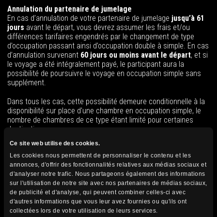
Annulation du partenaire de jumelage
En cas d’annulation de votre partenaire de jumelage
jusqu’à 61
jours
avant le départ, vous devrez assumer les frais et/ou
différences tarifaires engendrés par le changement de type
d’occupation passant ainsi d’occupation double à simple. En cas
d’annulation survenant
60 jours ou moins avant le départ
, et si
le voyage a été intégralement payé, le participant aura la
possibilité de poursuivre le voyage en occupation simple sans
supplément.
Dans tous les cas, cette possibilité demeure conditionnelle à la
disponibilité sur place d’une chambre en occupation simple, le
nombre de chambres de ce type étant limité pour certaines
destinations.
Ce site web utilise des cookies.
Les cookies nous permettent de personnaliser le contenu et les
annonces, d'offrir des fonctionnalités relatives aux médias sociaux et
7-Itinéraire
d'analyser notre trafic. Nous partageons également des informations
sur l'utilisation de notre site avec nos partenaires de médias sociaux,
Veuillez noter que nos itinéraires, inclusions et exclusions peuvent
de publicité et d'analyse, qui peuvent combiner celles-ci avec
avoir été modifiés entre le moment où vous avez assisté à une
d'autres informations que vous leur avez fournies ou qu'ils ont
présentation et l’achat. Au moment de votre inscription, consultez
collectées lors de votre utilisation de leurs services.
le programme qui se trouve sur notre site Internet