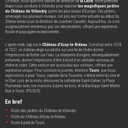
Ce matin, nous quittons Nantes en direction de
la Loire
. Notre première
étape nous conduira à Villandry pour explorer
les magnifiques jardins
du Château de Villandry
, parmi les plus beaux d’Europe. Ces jardins,
aménagés sur plusieurs niveaux, ont pris leur forme actuelle au début du
20ème siècle sous la direction de Joachim Carvallo. Aujourd’hui, ils sont
soigneusement entretenus par ses descendants, offrant une expérience
florale et paysagère exceptionnelle.
L’après-midi, cap sur le
Château d’Azay-le-Rideau
. Construit entre 1518
et 1527, ce château érigé sur pilotis sur une île de l’Indre donne
l’impression de flotter sur l’eau. La charpente d’origine, remarquablement
préservée, donne l’impression d’être à bord d’un véritable vaisseau en
chêne et cèdre. Cette section est accessible aux visiteurs, offrant une
expérience unique. Pour conclure la journée, direction
Tours
, que nous
explorerons à pied. Tours, capitale de la Touraine, s’étend entre la Loire et
le Cher. Lors de la visite, découvrez la cathédrale Saint-Gatien, la Place
Plumereau avec ses maisons à pans de bois, et la Basilique Saint-Martin.
Nuit à Tours. (PD/D/S)
En bref
Visite des jardins du Château de Villandry
Visite du Château d’Azay-le-Rideau
Visite à pied de Tours