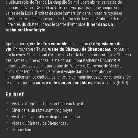
plusieurs rois de France. La chapelle Saint-Hubert abrite les restes de
Léonard de Vinci. Ce château offre une vue panoramique unique sur la
vallée de la Loire. Profitez de cette immersion dans l’histoire royale et
artistique tout en découvrant les charmes de la ville d’Amboise. Temps
libre près du château, dans le centre d’Amboise.
Dîner dans un
restaurant troglodyte
.
Après le diner,
visite d’un vignoble
de la région et
dégustation de
vin
. En route vers Tours,
visite du Château de Chenonceau
, construit
sur la rivière Cher au sud d’Amboise et de la Loire. Surnommé le « Château
des Dames », Chenonceau a été construit par Katherine Briçonnet et
embelli successivement par Diane de Poitiers et Catherine de Médicis.
L’influence féminine est clairement visible dans la décoration et
l’ameublement. Le château est entouré de magnifiques parcs et jardins. De
retour à Tours,
la soirée et le
souper sont libres
. Nuit à Tours. (PD/D)
En bref
Visite d’Amboise et de son Château Royal
Dîner dans un restaurant troglodyte
Visite d’un vignoble et dégustation de vin
Visite du Château de Chenonceau
Souper libre