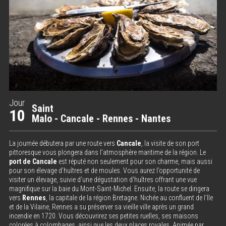
Jour
Saint
10
Malo - Cancale - Rennes - Nantes
La journée débutera par une route vers
Cancale
, la visite de son port
pittoresque vous plongera dans l’atmosphère maritime de la région. Le
port de Cancale
est réputé non seulement pour son charme, mais aussi
pour son élevage d’huîtres et de moules. Vous aurez l’opportunité de
visiter un élevage, suivie d’une dégustation d’huîtres offrant une vue
magnifique sur la baie du Mont-Saint-Michel. Ensuite, la route se dirigera
vers
Rennes
, la capitale de la région Bretagne. Nichée au confluent de l’Ile
et de la Vilaine, Rennes a su préserver sa vieille ville après un grand
incendie en 1720. Vous découvrirez ses petites ruelles, ses maisons
colorées à colombages, ainsi que les deux places royales. Animée par