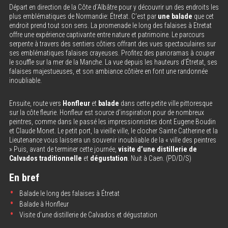
Départ en direction de la Côte d’Albâtre pour y découvrir un des endroits les
plus emblématiques de Normandie: Étretat. C’est par
un
e balade
que cet
endroit prend tout son sens. La promenade le long des falaises à Etretat
offre une expérience captivante entre nature et patrimoine. Le parcours
serpente à travers des sentiers côtiers offrant des vues spectaculaires sur
ses emblématiques falaises crayeuses. Profitez des panoramas à couper
le souffle sur la mer de la Manche. La vue depuis les hauteurs d’Étretat, ses
falaises majestueuses, et son ambiance côtière en font une randonnée
inoubliable.
Ensuite, route vers
Honfleur
et
balade
dans cette petite ville pittoresque
sur la côte fleurie. Honfleur est source d’inspiration pour de nombreux
peintres, comme dans le passé les impressionnistes dont Eugene Boudin
et Claude Monet. Le petit port, la vieille ville, le clocher Sainte Catherine et la
Lieutenance vous laissera un souvenir inoubliable de la « ville des peintres
» Puis, avant de terminer cette journée,
visite d’une distillerie de
Calvados traditionnelle
et
dégustation
. Nuit à Caen. (PD/D/S)
En bref
Balade le long des falaises à Étretat
Balade à Honfleur
Visite d’une distillerie de Calvados et dégustation