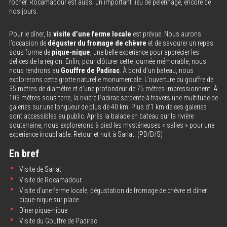
rocher. Rocamadour est aussi un important lieu de pèlerinage, encore de
nos jours.
Pour le dîner, la
visite d’une ferme locale
est prévue. Nous aurons
l’occasion de
déguster du fromage de chèvre
et de savourer un repas
sous forme de
pique-nique
, une belle expérience pour apprécier les
délices de la région. Enfin, pour clôturer cette journée mémorable, nous
nous rendrons au
Gouffre de Padirac
. À bord d’un bateau, nous
explorerons cette grotte naturelle monumentale. L’ouverture du gouffre de
35 mètres de diamètre et d’une profondeur de 75 mètres impressionnent. À
103 mètres sous terre, la rivière Padirac serpente à travers une multitude de
galeries sur une longueur de plus de 40 km. Plus d’1 km de ces galeries
sont accessibles au public. Après la balade en bateau sur la rivière
souterraine, nous explorerons à pied les mystérieuses « salles » pour une
expérience inoubliable. Retour et nuit à Sarlat. (PD/D/S)
En bref
Visite de Sarlat
Visite de Rocamadour
Visite d’une ferme locale, dégustation de fromage de chèvre et dîner
pique-nique sur place
Dîner pique-nique
Visite du Gouffre de Padirac