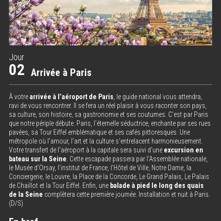
Jour
02
Arrivée à Paris
À votre
arrivée à l’aéroport de Paris
, le guide national vous attendra,
ravi de vous rencontrer. Il se fera un réel plaisir à vous raconter son pays,
sa culture, son histoire, sa gastronomie et ses coutumes. C’est par Paris
que notre périple débute. Paris, l’éternelle séductrice, enchante par ses rues
pavées, sa Tour Eiffel emblématique et ses cafés pittoresques. Une
métropole où l’amour, l’art et la culture s’entrelacent harmonieusement.
Votre transfert de l’aéroport à la capitale sera suivi d’une
excursion en
bateau sur la Seine
. Cette escapade passera par l’Assemblée nationale,
le Musée d’Orsay, l’institut de France, l’Hôtel de Ville, Notre Dame, la
Conciergerie, le Louvre, la Place de la Concorde, Le Grand Palais, Le Palais
de Chaillot et la Tour Eiffel. Enfin, une
balade à pied le long des quais
de la Seine
complètera cette première journée. Installation et nuit à Paris.
(D/S)