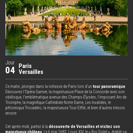
Jour
Paris
04
Versailles
Ce matin, plongez dans la richesse de Paris lors d’un
tour panoramique
.
Découvrez l’Opéra Garnier, la majestueuse Place de la Concorde avec son
obélisque, l’emblématique avenue des Champs-Élysées, l’imposant Arc de
Triomphe, la magnifique Cathédrale Notre-Dame, Les Invalides, le
pittoresque Trocadéro, la majestueuse Tour Eiffel, et bien d’autres trésors
encore.
Cet après-midi, partez à la
découverte de Versailles et visitez son
majestueux château
. Le 6 mai 1682, Louis XIV, le « Roi Soleil », établit sa