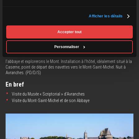
Départ et route vers
Avranches
. Cette ville offre un patrimoine important :
Donjon, remparts, et le
musée « Scriptorial »
qui vous montrera les
secrets des manuscrits du Mont-Saint-Michel.
Afficher les détails
L’après-midi sera dédié au
Mont-Saint-Michel
, surnommé la « Merveille
Accepter tout
de l’Occident ». Cette commune unique est érigée sur un simple rocher de
granit appelé « Le Mont Tombe », au cœur d’une baie soumise aux plus
grandes marées d’Europe. Depuis le Moyen Âge, un village prospère autour
Personnaliser
de l’abbaye sur le rocher. Une passerelle remplace la digue d’accès,
redonnant au Mont-Saint-Michel son caractère maritime. Nous visiterons
l’abbaye et explorerons le Mont. Installation à l’hôtel, idéalement situé à la
Caserne, point de départ des navettes vers le Mont-Saint-Michel. Nuit à
Avranches. (PD/D/S)
En bref
Visite du Musée « Scriptorial » d’Avranches
Visite du Mont-Saint-Michel et de son Abbaye