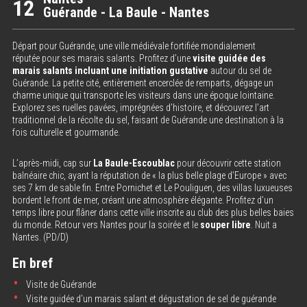
12
Guérande - La Baule - Nantes
Départ pour Guérande, une ville médiévale fortifiée mondialement
réputée pour ses marais salants. Profitez d’une
visite guidée des
marais salants incluant une initiation gustative
autour du sel de
Guérande. La petite cité, entièrement encerclée de remparts, dégage un
charme unique qui transporte les visiteurs dans une époque lointaine.
Explorez ses ruelles pavées, imprégnées d’histoire, et découvrez l’art
traditionnel de la récolte du sel, faisant de Guérande une destination à la
fois culturelle et gourmande.
L’après-midi, cap sur
La Baule-Escoublac
pour découvrir cette station
balnéaire chic, ayant la réputation de « la plus belle plage d’Europe » avec
ses 7 km de sable fin. Entre Pornichet et Le Pouliguen, des villas luxueuses
bordent le front de mer, créant une atmosphère élégante. Profitez d’un
temps libre pour flâner dans cette ville inscrite au club des plus belles baies
du monde. Retour vers Nantes pour la soirée et le
souper libre
. Nuit a
Nantes. (PD/D)
En bref
Visite de Guérande
Visite guidée d’un marais salant et dégustation de sel de guérande