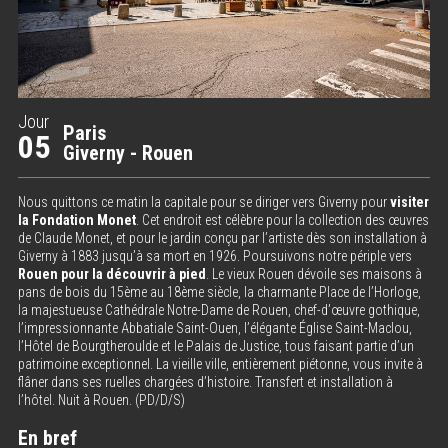
Jour
Paris
05
Giverny - Rouen
Nous quittons ce matin la capitale pour se diriger vers Giverny pour
visiter
la Fondation Monet
. Cet endroit est célèbre pour la collection des œuvres
de Claude Monet, et pour le jardin conçu par l’artiste dès son installation à
Giverny à 1883 jusqu’à sa mort en 1926. Poursuivons notre périple vers
Rouen
pour la découvrir à pied
. Le vieux Rouen dévoile ses maisons à
pans de bois du 15ème au 18ème siècle, la charmante Place de l’Horloge,
la majestueuse Cathédrale Notre-Dame de Rouen, chef-d’œuvre gothique,
l’impressionnante Abbatiale Saint-Ouen, l’élégante Église Saint-Maclou,
l’Hôtel de Bourgtheroulde et le Palais de Justice, tous faisant partie d’un
patrimoine exceptionnel. La vieille ville, entièrement piétonne, vous invite à
flâner dans ses ruelles chargées d’histoire. Transfert et installation à
l’hôtel. Nuit à Rouen. (PD/D/S)
En bref