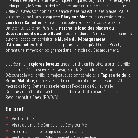
château crée par Guillaume le Conquérant qui est aujourd’hui aménagé en
jardin public, le Mémorial dédié à la seconde guerre mondiale, ainsi que la
vieille ville avec son port de plaisance et ses majestueuses places. Par la
suite, nous mettrons le cap vers
Bény-sur-Mer
, où nous explorerons le
cimetière Canadien
, abritant principalement des héros de la 3ème
Division canadienne. Puis, une
marche le long des plages du
débarquement
de Juno Beach
nous conduira à Arromanches, où nous
aurons l’occasion de visiter
le Musée du Débarquement
d’Arromanches
. Notre périple se poursuivra jusqu’à Omaha Beach,
offrant une immersion poignante dans l’histoire du Débarquement.
L’après-midi,
explorez Bayeux
, une ville riche en histoire, la première ville
libérée en 1944, préservée des ravages de la Seconde Guerre mondiale.
Découvrez la vieille ville, la majestueuse cathédrale, et la
Tapisserie de la
Reine Mathilde
, une œuvre d’art roman exceptionnelle mesurant 70
mètres de long. Cette tapisserie retrace l’épopée de Guillaume le
Conquérant, offrant un véritable chef-d’œuvre textile chargé d’histoire.
Retour et nuit à Caen. (PD/D/S)
En bref
Visite de Caen
Visite du cimetière Canadien de Bény-sur-Mer
Promenade sur les plages du Débarquement
Viiste du Musée du Débarquement d’Arromanches