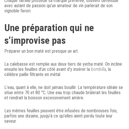
Chaque famille possède sa marque préférée, souvent défendue
avec autant de passion qu’un amateur de vin parlerait de son
vignoble favori.
Une préparation qui ne
s’improvise pas
Préparer un bon maté est presque un art.
La calebasse est remplie aux deux tiers de yerba maté. On incline
ensuite les feuilles d’un côté avant d’y insérer la
bombilla
, la
célèbre paille filtrante en métal.
L’eau, quant à elle, ne doit jamais bouillir. La température idéale se
situe entre 70 et 80 °C. Une eau trop chaude brûlerait les feuilles
et rendrait la boisson excessivement amère.
Les mêmes feuilles peuvent être infusées de nombreuses fois,
parfois une dizaine, jusqu’à ce qu’elles aient perdu toute leur
saveur.