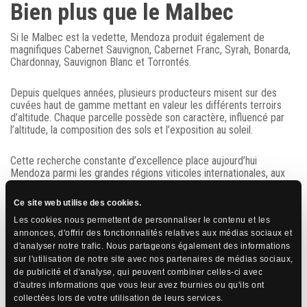
Bien plus que le Malbec
Si le Malbec est la vedette, Mendoza produit également de
magnifiques Cabernet Sauvignon, Cabernet Franc, Syrah, Bonarda,
Chardonnay, Sauvignon Blanc et Torrontés.
Depuis quelques années, plusieurs producteurs misent sur des
cuvées haut de gamme mettant en valeur les différents terroirs
d’altitude. Chaque parcelle possède son caractère, influencé par
l’altitude, la composition des sols et l’exposition au soleil.
Cette recherche constante d’excellence place aujourd’hui
Mendoza parmi les grandes régions viticoles internationales, aux
côtés de Bordeaux, de la Toscane, de la Napa Valley ou encore de
la vallée de la Loire.
Ce site web utilise des cookies.
Les cookies nous permettent de personnaliser le contenu et les
Une expérience qui va bien
annonces, d'offrir des fonctionnalités relatives aux médias sociaux et
d'analyser notre trafic. Nous partageons également des informations
au-delà de la dégustation
sur l'utilisation de notre site avec nos partenaires de médias sociaux,
de publicité et d'analyse, qui peuvent combiner celles-ci avec
d'autres informations que vous leur avez fournies ou qu'ils ont
Visiter Mendoza, c’est aussi découvrir une façon unique de vivre le
collectées lors de votre utilisation de leurs services.
vin.