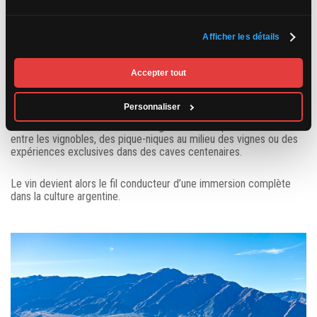
Les domaines ouvrent leurs portes aux visiteurs dans un décor
Afficher les détails
spectaculaire où les vignobles semblent se fondre dans les
sommets enneigés des Andes. Plusieurs proposent des visites
guidées, des dégustations commentées, des repas
Accepter tout
gastronomiques élaborés à partir de produits locaux et même des
accords mets-vins imaginés par des chefs renommés.
Personnaliser
Certains établissements offrent également des promenades à vélo
entre les vignobles, des pique-niques au milieu des vignes ou des
expériences exclusives dans des caves centenaires.
Le vin devient alors le fil conducteur d’une immersion complète
dans la culture argentine.