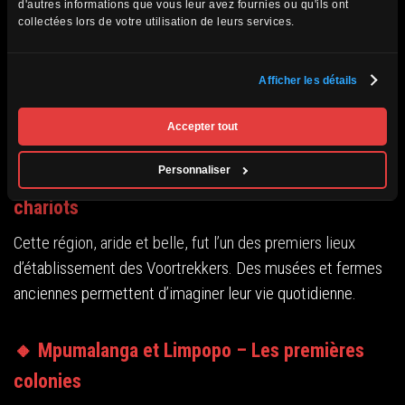
d'autres informations que vous leur avez fournies ou qu'ils ont
Ce site commémore la fameuse bataille avec une
collectées lors de votre utilisation de leurs services.
reconstitution saisissante de 64 chariots en bronze
disposés en cercle. Un musée présente les deux
Afficher les détails
perspectives : celle des Voortrekkers et celle des Zoulous,
dans un effort de réconciliation.
Accepter tout
Personnaliser
🔸 Free State – Winburg et les routes des
chariots
Cette région, aride et belle, fut l’un des premiers lieux
d’établissement des Voortrekkers. Des musées et fermes
anciennes permettent d’imaginer leur vie quotidienne.
🔸 Mpumalanga et Limpopo – Les premières
colonies