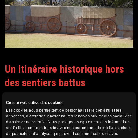
Un itinéraire historique hors
des sentiers battus
Pour les voyageurs passionnés d’histoire, plusieurs autres
Ce site web utilise des cookies.
sites permettent de suivre l’itinéraire des Voortrekkers et
Les cookies nous permettent de personnaliser le contenu et les
d’explorer leur héritage :
annonces, d'offrir des fonctionnalités relatives aux médias sociaux et
d'analyser notre trafic. Nous partageons également des informations
sur l'utilisation de notre site avec nos partenaires de médias sociaux,
🔸 KwaZulu-Natal – Blood River Heritage Site
de publicité et d'analyse, qui peuvent combiner celles-ci avec