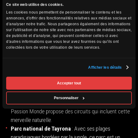
rencontres uniques avec une faune endémique
Ce site web utilise des cookies.
incroyable.
Les cookies nous permettent de personnaliser le contenu et les
annonces, d'offrir des fonctionnalités relatives aux médias sociaux et
d'analyser notre trafic. Nous partageons également des informations
La Colombie : beauté et
sur l'utilisation de notre site avec nos partenaires de médias sociaux,
de publicité et d'analyse, qui peuvent combiner celles-ci avec
d'autres informations que vous leur avez fournies ou qu'ils ont
culture
collectées lors de votre utilisation de leurs services.
La Colombie regorge de paysages à couper le souffle et
d’une culture riche.
Afficher les détails
Accepter tout
Vallée de Cocora
: Célèbre pour ses palmiers de cire
géants, cette vallée offre des randonnées
Personnaliser
spectaculaires au cœur des Andes colombiennes.
Passion Monde propose des circuits qui incluent cette
merveille naturelle.
Parc national de Tayrona
: Avec ses plages
paradisiaques bordées par la jungle, ce parc est un