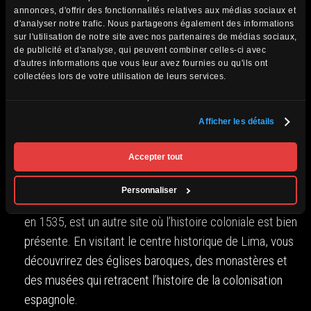
cathédrale de Cuzco et le temple du Soleil (Qorikancha)
annonces, d'offrir des fonctionnalités relatives aux médias sociaux et
d'analyser notre trafic. Nous partageons également des informations
sont des lieux emblématiques qui illustrent
sur l'utilisation de notre site avec nos partenaires de médias sociaux,
parfaitement l’impact de la colonisation.
de publicité et d'analyse, qui peuvent combiner celles-ci avec
La Vallée Sacrée des Incas
: Cette vallée, riche en
d'autres informations que vous leur avez fournies ou qu'ils ont
collectées lors de votre utilisation de leurs services.
sites archéologiques, permet de mieux comprendre la
grandeur de l’Empire Inca et de découvrir des villages
pittoresques qui ont su préserver leur héritage. Les
Afficher les détails
ruines de Pisac et Ollantaytambo sont des exemples de
Accepter tout
la maîtrise des Incas dans la construction de terrasses
agricoles et de forteresses.
Personnaliser
Lima
: La capitale du Pérou, fondée par les Espagnols
en 1535, est un autre site où l’histoire coloniale est bien
présente. En visitant le centre historique de Lima, vous
découvrirez des églises baroques, des monastères et
des musées qui retracent l’histoire de la colonisation
espagnole.