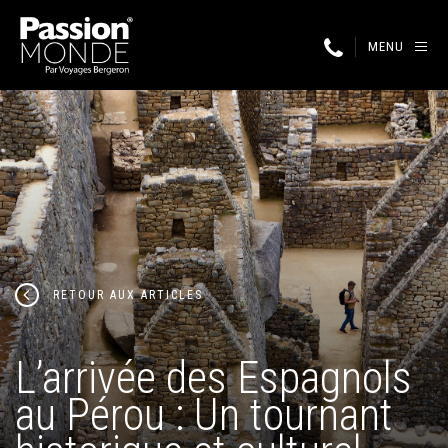
MENU
RETOUR AUX ARTICLES
L’arrivée des Espagnols
au Pérou : Un tournant