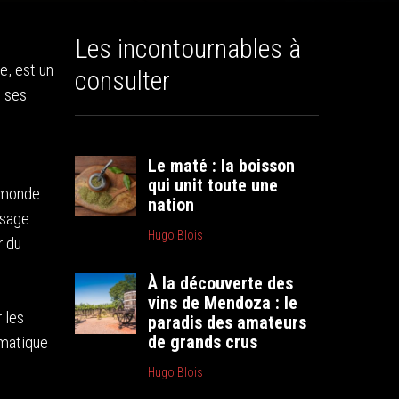
Les incontournables à
e, est un
consulter
t ses
Le maté : la boisson
qui unit toute une
 monde.
nation
ysage.
Hugo Blois
r du
À la découverte des
vins de Mendoza : le
 les
paradis des amateurs
de grands crus
ématique
Hugo Blois