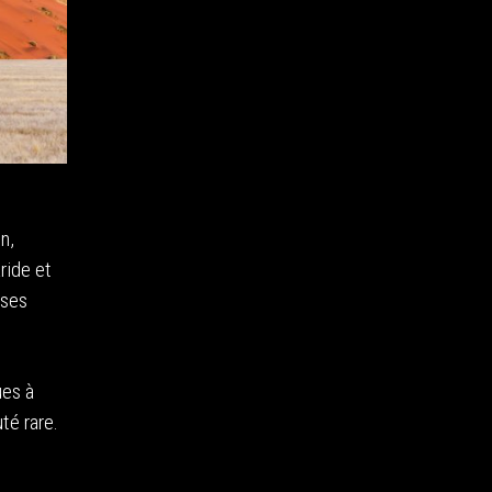
n,
ride et
uses
ues à
té rare.