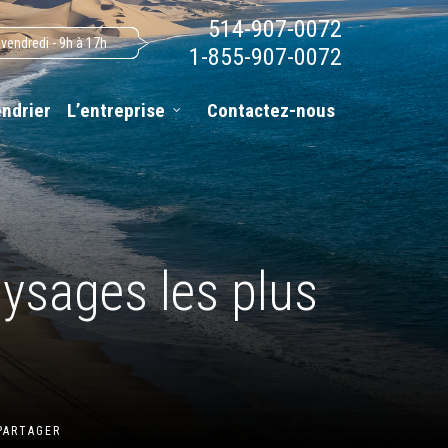
514-907-0072
 vendredi - 9h à 17h
1-855-907-0072
endrier
L’entreprise
Contactez-nous
ysages les plus
PARTAGER