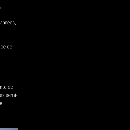
,
’années,
nce de
ente de
res semi-
le