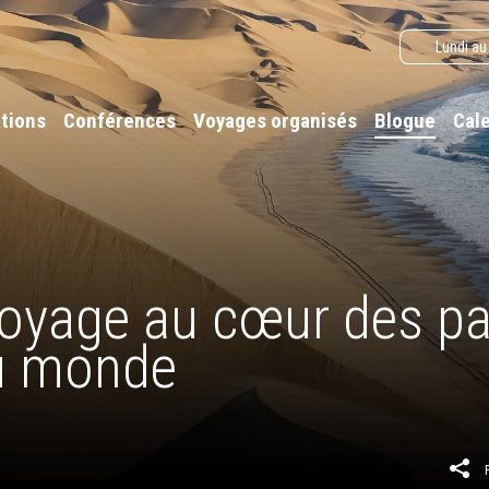
Lundi au
tions
Conférences
Voyages organisés
Blogue
Cal
voyage au cœur des pa
du monde