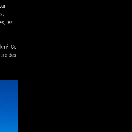
our
s,
es, les
 km². Ce
tire des