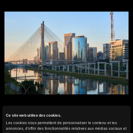
Passion Brésil : Explorez le cœur du Brésil avec
Ce site web utilise des cookies.
nous !
Les cookies nous permettent de personnaliser le contenu et les
annonces, d'offrir des fonctionnalités relatives aux médias sociaux et
Pour découvrir le Brésil sous un autre angle, ne manquez