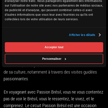
d'analyser notre trafic. Nous partageons également des informations
pas le
circuit Passion Brésil
proposé par Passion
sur l'utilisation de notre site avec nos partenaires de médias sociaux,
de publicité et d'analyse, qui peuvent combiner celles-ci avec
Monde. Ce circuit vous invite à vivre l’intensité et la
d'autres informations que vous leur avez fournies ou qu'ils ont
diversité du Brésil, en visitant des lieux emblématiques
collectées lors de votre utilisation de leurs services.
comme la ville de Rio de Janeiro avec son fameux Christ
Rédempteur, Manaus, la capitale de l’Amazonie, ou encore
Afficher les détails
la magnifique ville coloniale de Salvador.
Accepter tout
Au programme : une immersion totale dans les paysages
sublimes du pays, la rencontre avec ses habitants
Personnaliser
chaleureux, ainsi que la découverte de sa riche histoire et
de sa culture, notamment à travers des visites guidées
passionnantes.
En voyageant avec Passion Brésil, vous ne vous contentez
pas de voir le Brésil, vous le ressentez, le vivez, et le
comprenez. Le circuit Passion Brésil est une occasion