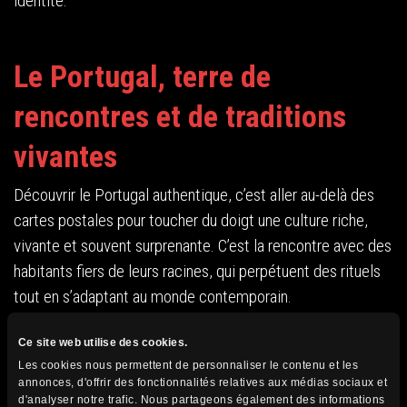
identité.
Le Portugal, terre de
rencontres et de traditions
vivantes
Découvrir le Portugal authentique, c’est aller au-delà des
cartes postales pour toucher du doigt une culture riche,
vivante et souvent surprenante. C’est la rencontre avec des
habitants fiers de leurs racines, qui perpétuent des rituels
tout en s’adaptant au monde contemporain.
Ce site web utilise des cookies.
C’est aussi une invitation à savourer une gastronomie
Les cookies nous permettent de personnaliser le contenu et les
généreuse, à explorer des paysages variés — des
annonces, d'offrir des fonctionnalités relatives aux médias sociaux et
montagnes du nord aux plages sauvages de l’Algarve — et à
d'analyser notre trafic. Nous partageons également des informations