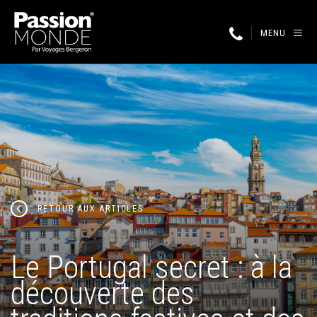
MENU
RETOUR AUX ARTICLES
Le Portugal secret : à la
découverte des