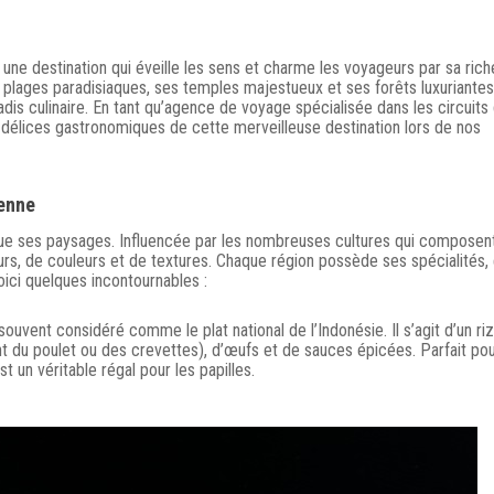
st une destination qui éveille les sens et charme les voyageurs par sa ric
es plages paradisiaques, ses temples majestueux et ses forêts luxuriantes
adis culinaire. En tant qu’agence de voyage spécialisée dans les circuits
s délices gastronomiques de cette merveilleuse destination lors de nos
ienne
 que ses paysages. Influencée par les nombreuses cultures qui composen
veurs, de couleurs et de textures. Chaque région possède ses spécialités, 
oici quelques incontournables :
uvent considéré comme le plat national de l’Indonésie. Il s’agit d’un riz 
 du poulet ou des crevettes), d’œufs et de sauces épicées. Parfait pou
st un véritable régal pour les papilles.