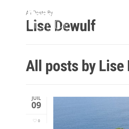
All Posts By
Lise Dewulf
Accueil
Destina
All posts by Lise
JUIL
09
0