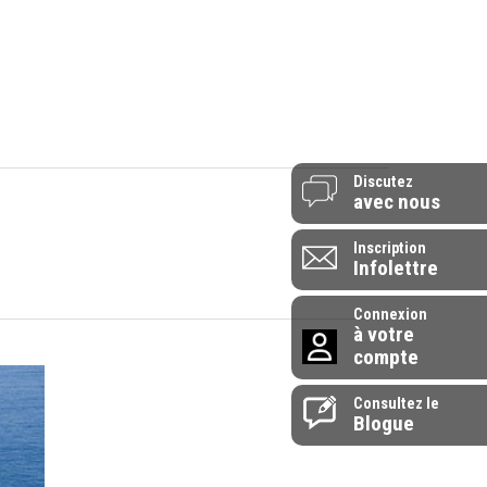
514-907-0072
 vendredi - 9h à 17h
1-855-907-0072
endrier
L’entreprise
Contactez-nous
Discutez
avec nous
Inscription
Infolettre
Connexion
à votre
compte
Consultez le
Blogue