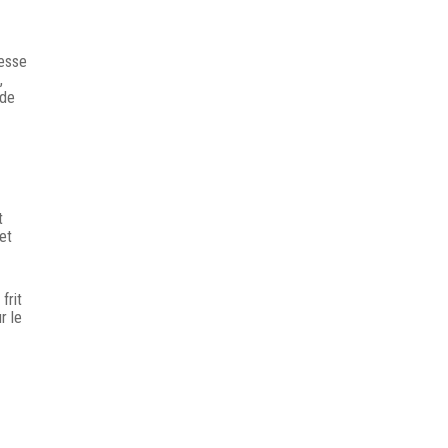
hesse
,
 de
t
et
frit
r le