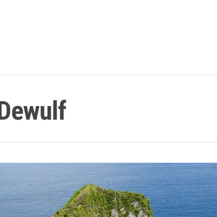
Lundi au
tions
Conférences
Voyages organisés
Blogue
Cal
 Dewulf