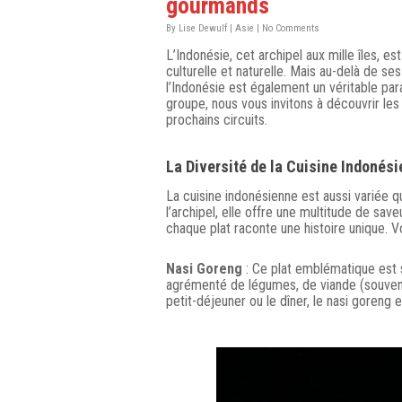
gourmands
By
Lise Dewulf
|
Asie
|
No Comments
L’Indonésie, cet archipel aux mille îles, e
culturelle et naturelle. Mais au-delà de s
l’Indonésie est également un véritable par
groupe, nous vous invitons à découvrir le
prochains circuits.
La Diversité de la Cuisine Indonés
La cuisine indonésienne est aussi variée
l’archipel, elle offre une multitude de sa
chaque plat raconte une histoire unique. V
Nasi Goreng
: Ce plat emblématique est so
agrémenté de légumes, de viande (souvent
petit-déjeuner ou le dîner, le nasi goreng e