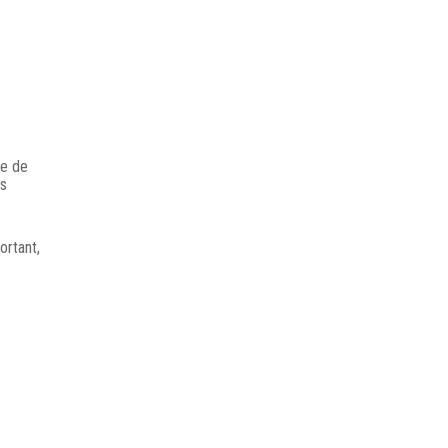
ée de
ts
ortant,