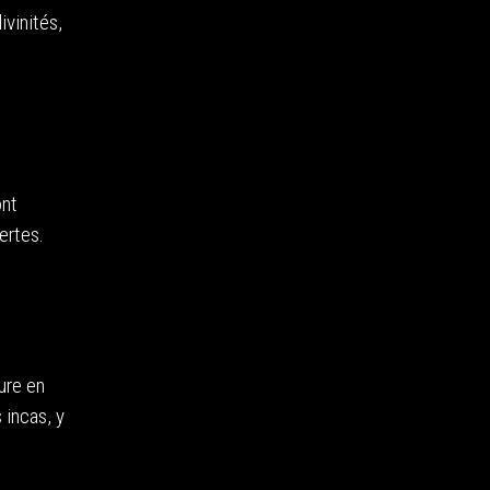
ivinités,
ont
ertes.
ture en
 incas, y