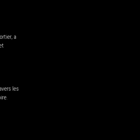
rtier, a
et
avers les
ire.