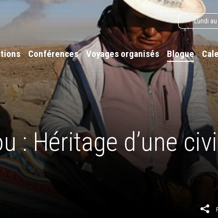
Lundi au
tions
Conférences
Voyages organisés
Blogue
Cal
u : Héritage d’une civi