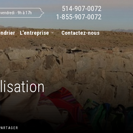
514-907-0072
 vendredi - 9h à 17h
1-855-907-0072
endrier
L’entreprise
Contactez-nous
lisation
PARTAGER