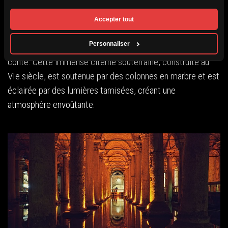
La Citerne Basilique (Yerebatan Sarnıcı)
Accepter tout
Descendez sous la surface pour découvrir la Citerne
Personnaliser
Basilique, un lieu mystique qui semble tout droit sorti d’un
conte. Cette immense citerne souterraine, construite au
VIe siècle, est soutenue par des colonnes en marbre et est
éclairée par des lumières tamisées, créant une
atmosphère envoûtante.