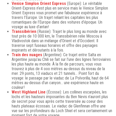
Venice Simplon Orient Express
(Europe): Le véritable
Orient-Express n’est plus en service mais le Venice Simplon
Orient Express vous promet une fabuleuse expérience à
travers l’Europe. Un trajet reliant les capitales les plus
romantiques de l’Europe dans des voitures d’époque. Un
voyage au luxe d’antan!
Transsibérien
(Russie): Trajet le plus long au monde avec
tout près de 10 000 km, le Transsibérien relie Moscou à
Vladivostok dans un mélange d’Orient et d’Occident. Il
traverse sept fuseaux horaires et offre des paysages
inspirants et déroutants à la fois.
Train des nuages
(Argentine): Ce trajet entre Salta en
Argentine jusqu’au Chili se fait sur l’une des lignes ferroviaires
les plus haute au monde. À la fin de parcours, vous vous
trouvez à plus de 4 ooo mètres au-dessus du niveau de la
mer. 29 ponts, 13 viaducs et 21 tunnels… Point fort du
voyage: le passage par le viaduc de La Polvorilla, haut de 64
mètres au-dessus d’un canyon… une expérience haute en
couleur!
West Highland Line
(Écosse): Les collines escarpées, les
lochs et les hauteurs imposantes du Ben Nevis n’auront plus
de secret pour vous après cette traversée au coeur des
hauts plateaux écossais. Le viaduc de Glenfinnan offre une
vue sur les profondeurs du Loch Shiel et sera certainement un
moment fort de votre voyage.