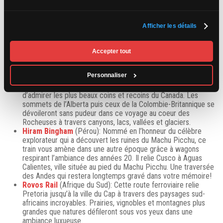
Bergen Railway
(Norvège): Ce trajet en train de 500 km relie
Afficher les détails
Oslo et Bergen offre aux voyageurs des précipices qui
semblent être découpés au couteau et des paysages
désertiques qui semblent figés dans le temps. Moment
Accepter tout
palpitant de l’aventure: la descente vers la ville de Flam,
reconnue pour être la plus raide au monde.
Personnaliser
Rocky Moutaineer
(Canada): Quatre itinéraires différents à
travers sept chaînes de montagnes vous permettront
d’admirer les plus beaux coins et recoins du Canada. Les
sommets de l’Alberta puis ceux de la Colombie-Britannique se
dévoileront sans pudeur dans ce voyage au coeur des
Rocheuses à travers canyons, lacs, vallées et glaciers.
Hiram Bingham
(Pérou): Nommé en l’honneur du célèbre
explorateur qui a découvert les ruines du Machu Picchu, ce
train vous amène dans une autre époque grâce à wagons
respirant l’ambiance des années 20. Il relie Cusco à Aguas
Calientes, ville située au pied du Machu Picchu. Une traversée
des Andes qui restera longtemps gravé dans votre mémoire!
Rovos Rail
(Afrique du Sud): Cette route ferroviaire relie
Pretoria jusqu’à la ville du Cap à travers des paysages sud-
africains incroyables. Prairies, vignobles et montagnes plus
grandes que natures défileront sous vos yeux dans une
ambiance luxueuse.