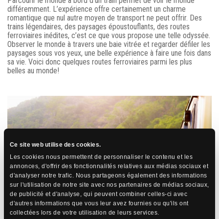
Parcourir le monde à bord d’un train permet de voir le monde
différemment. L’expérience offre certainement un charme
romantique que nul autre moyen de transport ne peut offrir. Des
trains légendaires, des paysages époustouflants, des routes
ferroviaires inédites, c’est ce que vous propose une telle odyssée.
Observer le monde à travers une baie vitrée et regarder défiler les
paysages sous vos yeux, une belle expérience à faire une fois dans
sa vie. Voici donc quelques routes ferroviaires parmi les plus
belles au monde!
Ce site web utilise des cookies.
Les cookies nous permettent de personnaliser le contenu et les
annonces, d'offrir des fonctionnalités relatives aux médias sociaux et
d'analyser notre trafic. Nous partageons également des informations
sur l'utilisation de notre site avec nos partenaires de médias sociaux,
de publicité et d'analyse, qui peuvent combiner celles-ci avec
d'autres informations que vous leur avez fournies ou qu'ils ont
collectées lors de votre utilisation de leurs services.