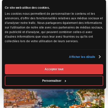
ville fortifiée est une merveille d’équilibre entre nature et
architecture. Son front de mer est protégé par d’imposants
Ce site web utilise des cookies.
remparts qui ont défié les siècles, tandis que ses ruelles étroites
Les cookies nous permettent de personnaliser le contenu et les
et escarpées racontent des siècles de commerce, de pouvoir et
annonces, d'offrir des fonctionnalités relatives aux médias sociaux et
de culture.
d'analyser notre trafic. Nous partageons également des informations
sur l'utilisation de notre site avec nos partenaires de médias sociaux,
Dans
Passion Croatie, Slovénie, Monténégro et Bosnie
, la visite de
de publicité et d'analyse, qui peuvent combiner celles-ci avec
Dubrovnik est un moment fort. Marcher sur les remparts au
d'autres informations que vous leur avez fournies ou qu'ils ont
coucher du soleil, admirer la mer qui s’étend à l’infini, puis se
collectées lors de votre utilisation de leurs services.
perdre dans les ruelles animées du centre historique… C’est vivre
un voyage dans le temps, au cœur de la Méditerranée éternelle.
Afficher les détails
Accepter tout
Personnaliser