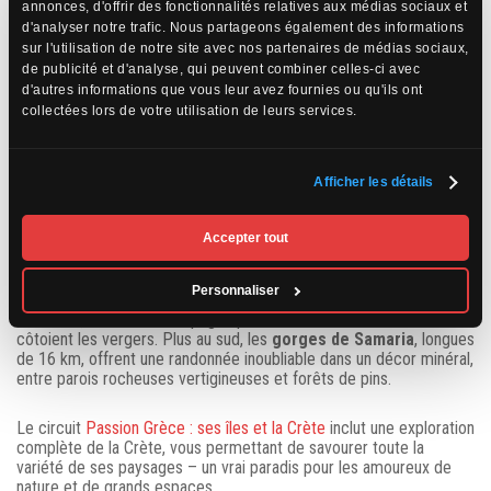
annonces, d'offrir des fonctionnalités relatives aux médias sociaux et
criques isolées et une mer cristalline qui invite à la contemplation.
d'analyser notre trafic. Nous partageons également des informations
sur l'utilisation de notre site avec nos partenaires de médias sociaux,
Ces îles font partie intégrante de notre programme
Passion Grèce
de publicité et d'analyse, qui peuvent combiner celles-ci avec
: ses îles et la Crète
, qui vous mène dans les coins les plus
d'autres informations que vous leur avez fournies ou qu'ils ont
enchanteurs de l’archipel, loin des sentiers trop touristiques.
collectées lors de votre utilisation de leurs services.
La Crète : un condensé de
Afficher les détails
nature sauvage
Accepter tout
La
Crète
, plus grande île de Grèce, est un monde à part. Elle
combine montagnes imposantes, plateaux fertiles, plages secrètes
Personnaliser
et gorges spectaculaires. Le
plateau de Lassithi
, entouré de
sommets, abrite une campagne paisible où les moulins à vent
côtoient les vergers. Plus au sud, les
gorges de Samaria
, longues
de 16 km, offrent une randonnée inoubliable dans un décor minéral,
entre parois rocheuses vertigineuses et forêts de pins.
Le circuit
Passion Grèce : ses îles et la Crète
inclut une exploration
complète de la Crète, vous permettant de savourer toute la
variété de ses paysages – un vrai paradis pour les amoureux de
nature et de grands espaces.