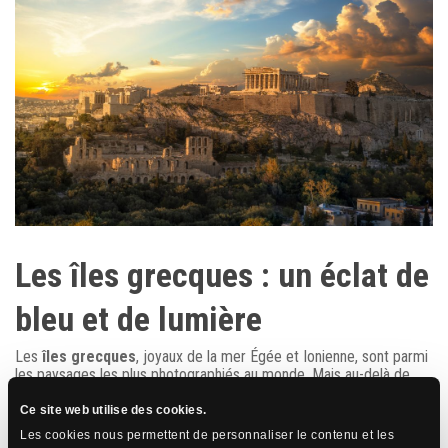
Les îles grecques : un éclat de
bleu et de lumière
Les
îles grecques
, joyaux de la mer Égée et Ionienne, sont parmi
les paysages les plus photographiés au monde. Mais au-delà de
leur esthétisme, elles offrent une véritable richesse naturelle.
Santorin
, avec ses falaises abruptes formées par une caldeira
Ce site web utilise des cookies.
volcanique, offre un panorama unique au monde.
Paros
et
Les cookies nous permettent de personnaliser le contenu et les
Mykonos
, plus douces, déploient des plages de sable doré, des