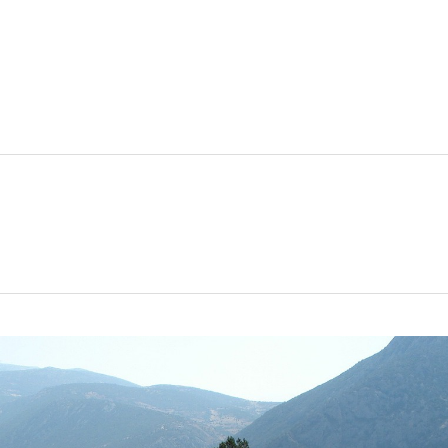
Lundi au
tions
Conférences
Voyages organisés
Blogue
Cal