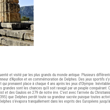
uenté et visité par les plus grands du monde antique. Plusieurs différen
nneur d’Apollon et en commémoration de Delphes. Des jeux sportifs s’y
t qui prenaient place à chaque 4 ans après les jeux d’Olympie. Inévitabl
 grandes sont les chances qu’il soit ravagé par un peuple conquérant. C
t et des Gaulois en 279 de notre ère. C’est avec l’arrivée du Christian
95) que Delphes perdit toute sa grandeur sacrée puisque toutes activi
 Delphes s’évapora tranquillement dans les esprits des Européens jusqu’à