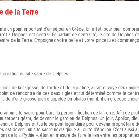
e de la Terre
te un point important d’un séjour en Grèce. En effet, pour bien compre
arrêt à Delphes est central. En parlant de centralité, le site de Delphes ét
centre de la Terre. Empoignez votre pelle et votre pinceau et commenço
a création du site sacré de Delphes.
ciel, de la sagesse, de l’ordre et de la justice, aurait envoyé deux aigle
point de rencontre de ces deux aigles et fut déterminé comme le centre
à l’aide d’une grosse pierre appelée omphalos (nombril en grecque ancien
ait un site sacré pour Gaïa, la personnification de la Terre. Afin de pro
un serpent géant, de devenir le gardien de Delphes. Un jour, Apollon, die
 rendit à Delphes et tua le serpent légendaire pour devenir propriétaire d
es est devenu un site sacré névralgique au culte d’Apollon. C’est aussi à
nom de la « Pythie », était en mesure de faire le lien entre les prophétie