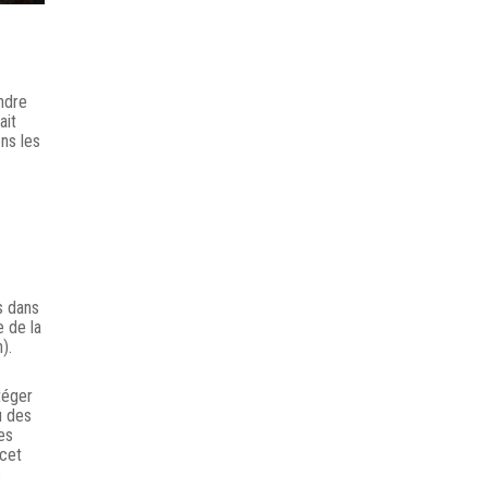
ndre
ait
ns les
s dans
 de la
).
téger
u des
es
 cet
s