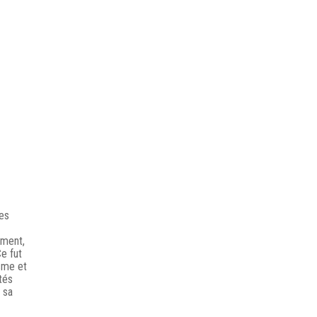
tes
ement,
e fut
isme et
tés
 sa