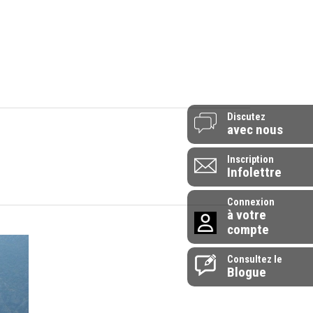
514-907-0072
 vendredi - 9h à 17h
1-855-907-0072
endrier
L’entreprise
Contactez-nous
Discutez
avec nous
Inscription
Infolettre
Connexion
à votre
compte
Consultez le
Blogue