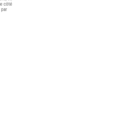
le côté
t par