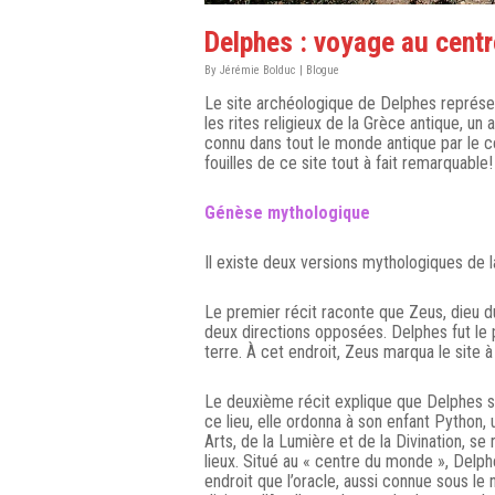
Delphes : voyage au centr
By
Jérémie Bolduc
|
Blogue
Le site archéologique de Delphes représen
les rites religieux de la Grèce antique, un 
connu dans tout le monde antique par le 
fouilles de ce site tout à fait remarquable!
Génèse mythologique
Il existe deux versions mythologiques de l
Le premier récit raconte que Zeus, dieu du 
deux directions opposées. Delphes fut le 
terre. À cet endroit, Zeus marqua le site 
Le deuxième récit explique que Delphes ser
ce lieu, elle ordonna à son enfant Python, 
Arts, de la Lumière et de la Divination, se
lieux. Situé au « centre du monde », Delph
endroit que l’oracle, aussi connue sous le 