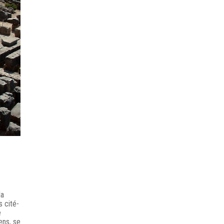
la
s cité-
e
ens, se