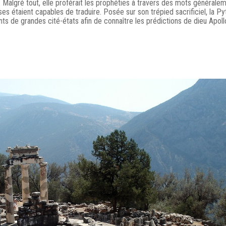
 Malgré tout, elle proférait les prophéties à travers des mots générale
s étaient capables de traduire. Posée sur son trépied sacrificiel, la Py
nts de grandes cité-états afin de connaître les prédictions de dieu Apoll