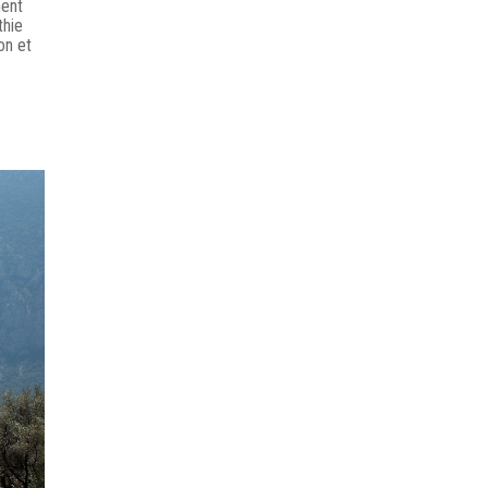
ment
thie
on et