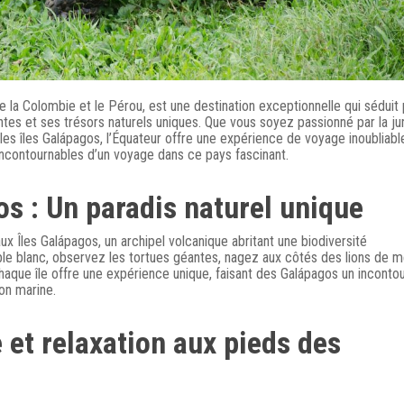
e la Colombie et le Pérou, est une destination exceptionnelle qui séduit 
ntes et ses trésors naturels uniques. Que vous soyez passionné par la ju
 îles Galápagos, l’Équateur offre une expérience de voyage inoubliabl
incontournables d’un voyage dans ce pays fascinant.
os : Un paradis naturel unique
 Îles Galápagos, un archipel volcanique abritant une biodiversité
ble blanc, observez les tortues géantes, nagez aux côtés des lions de m
aque île offre une expérience unique, faisant des Galápagos un inconto
on marine.
 et relaxation aux pieds des