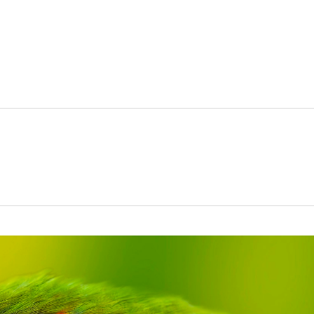
Lundi au
tions
Conférences
Voyages organisés
Blogue
Cal