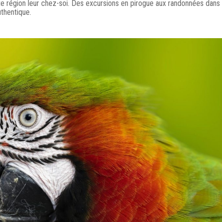
e région leur chez-soi. Des excursions en pirogue aux randonnées dans 
thentique.