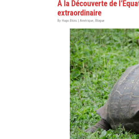
À la Découverte de l’Équa
extraordinaire
By
Hugo Blois
|
Amérique
,
Blogue