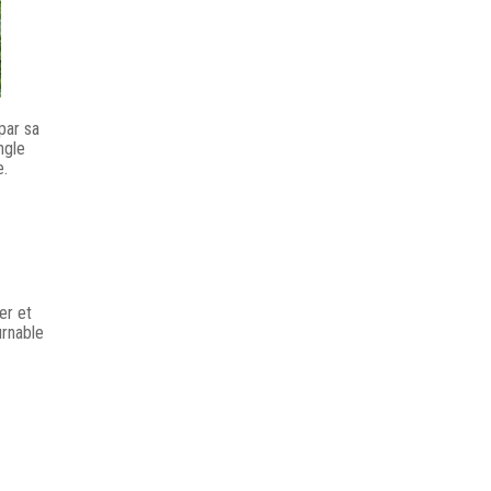
par sa
ngle
e.
er et
urnable