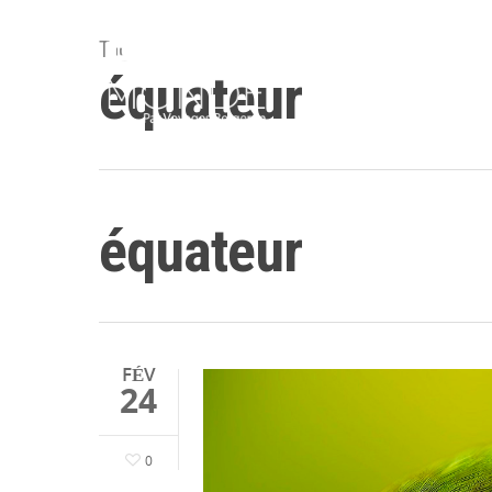
Tag
équateur
Accueil
Destina
équateur
FÉV
24
0