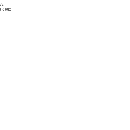
es.
ue ceux