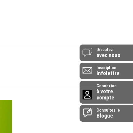
514-907-0072
 vendredi - 9h à 17h
1-855-907-0072
endrier
L’entreprise
Contactez-nous
Discutez
avec nous
Inscription
Infolettre
Connexion
à votre
compte
Consultez le
Blogue