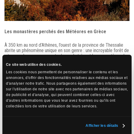
Les monastères perchés des Météores en Grèce
À 350 km au nord d’Athènes, l’ouest de la province de Thessalie
abrite un phénomène unique en son genre : une incroyable forêt de
pitons rocheux aux sommets desquels trônent les monastères des
Météores. Le nom Météores signifie « élevés dans l’air », on
Ce site web utilise des cookies.
comprend mieux ce nom en voyant ces incroyables. Les moines
s’installèrent au XIe siècle dans les grottes perçant la montagne,
Les cookies nous permettent de personnaliser le contenu et les
puis les premiers monastères apparurent au XIVe siècle. On ne
annonces, d'offrir des fonctionnalités relatives aux médias sociaux et
pouvait alors y accéder qu’au moyen d’échelles ou de palans, la
d'analyser notre trafic. Nous partageons également des informations
solution choisie par les religieux orthodoxes pour échapper aux
sur l'utilisation de notre site avec nos partenaires de médias sociaux,
invasions musulmanes. Des 24 monastères, seuls 9 existent
de publicité et d'analyse, qui peuvent combiner celles-ci avec
encore.
d'autres informations que vous leur avez fournies ou qu'ils ont
collectées lors de votre utilisation de leurs services.
Afficher les détails