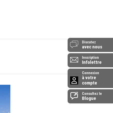
514-907-0072
 vendredi - 9h à 17h
1-855-907-0072
endrier
L’entreprise
Contactez-nous
Discutez
avec nous
Inscription
Infolettre
Connexion
à votre
compte
Consultez le
Blogue