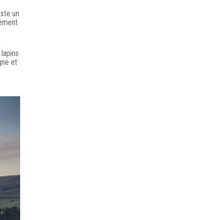
este un
lement
 lapins
gne et