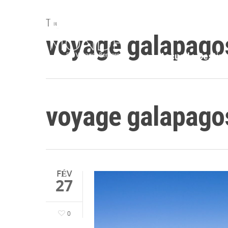
Tag
voyage galapago
Accueil
Destina
voyage galapago
FÉV
27
0