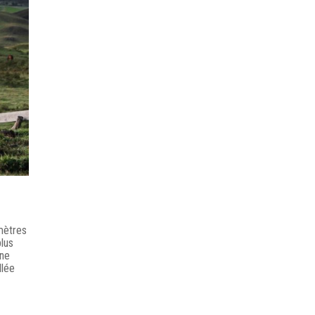
 mètres
plus
gne
llée