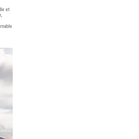
le et
e,
urnable