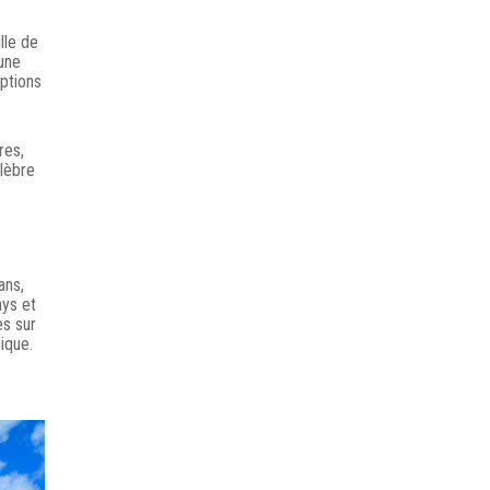
lle de
une
ptions
res,
élèbre
ans,
ays et
es sur
ique.