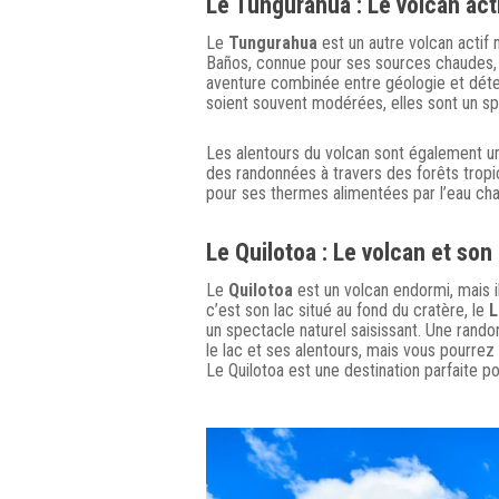
Le
Tungurahua
: Le volcan act
Le
Tungurahua
est un autre volcan actif 
Baños, connue pour ses sources chaudes, 
aventure combinée entre géologie et déten
soient souvent modérées, elles sont un s
Les alentours du volcan sont également un
des randonnées à travers des forêts tropica
pour ses thermes alimentées par l’eau cha
Le
Quilotoa
: Le volcan et son
Le
Quilotoa
est un volcan endormi, mais i
c’est son lac situé au fond du cratère, le
L
un spectacle naturel saisissant. Une rand
le lac et ses alentours, mais vous pourre
Le Quilotoa est une destination parfaite p