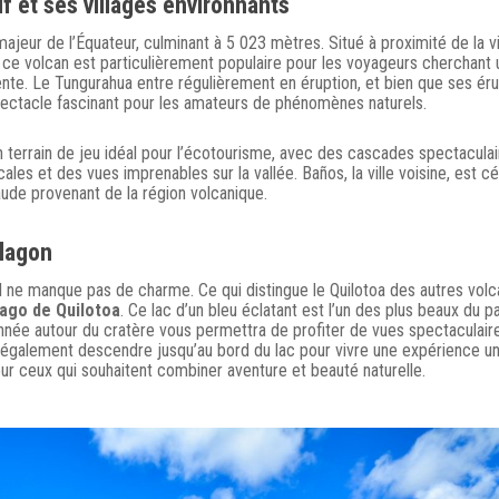
if et ses villages environnants
majeur de l’Équateur, culminant à 5 023 mètres. Situé à proximité de la vi
ce volcan est particulièrement populaire pour les voyageurs cherchant 
te. Le Tungurahua entre régulièrement en éruption, et bien que ses éru
pectacle fascinant pour les amateurs de phénomènes naturels.
 terrain de jeu idéal pour l’écotourisme, avec des cascades spectaculai
les et des vues imprenables sur la vallée. Baños, la ville voisine, est c
ude provenant de la région volcanique.
 lagon
l ne manque pas de charme. Ce qui distingue le Quilotoa des autres volc
ago de Quilotoa
. Ce lac d’un bleu éclatant est l’un des plus beaux du p
onnée autour du cratère vous permettra de profiter de vues spectaculair
z également descendre jusqu’au bord du lac pour vivre une expérience un
our ceux qui souhaitent combiner aventure et beauté naturelle.