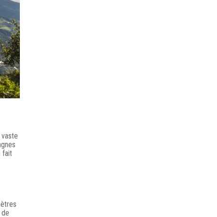
e vaste
tagnes
fait
mètres
é de