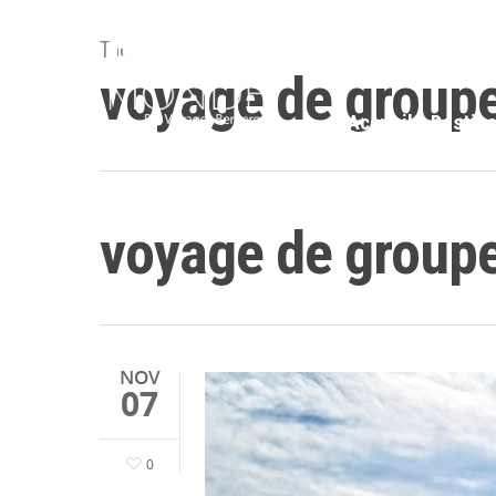
Tag
voyage de groupe
Accueil
Destina
voyage de groupe
NOV
07
0