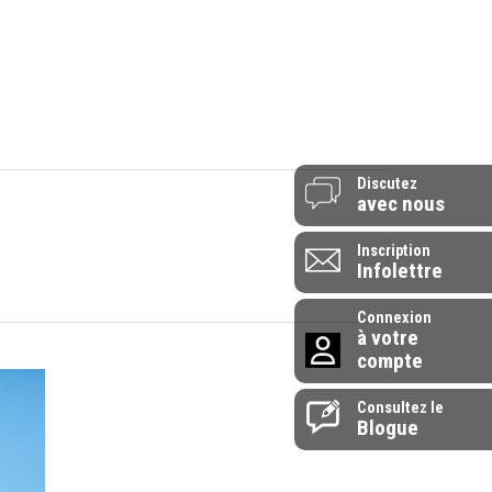
514-907-0072
 vendredi - 9h à 17h
1-855-907-0072
endrier
L’entreprise
Contactez-nous
Discutez
avec nous
Inscription
Infolettre
Connexion
à votre
compte
Consultez le
Blogue