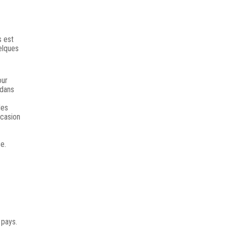
s est
uelques
our
 dans
des
ccasion
e.
 pays.