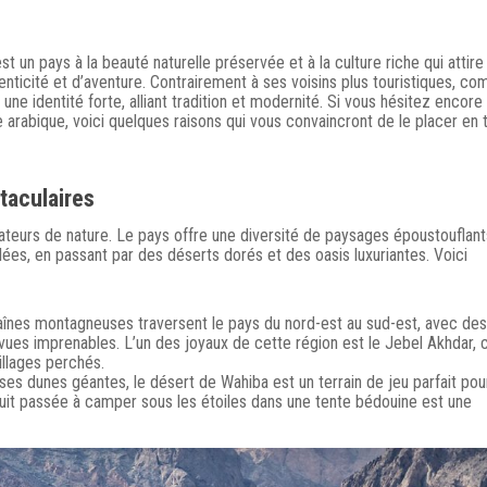
un pays à la beauté naturelle préservée et à la culture riche qui attire
enticité et d’aventure. Contrairement à ses voisins plus touristiques, c
ne identité forte, alliant tradition et modernité. Si vous hésitez encore
 arabique, voici quelques raisons qui vous convaincront de le placer en 
taculaires
ateurs de nature. Le pays offre une diversité de paysages époustouflant
s, en passant par des déserts dorés et des oasis luxuriantes. Voici
aînes montagneuses traversent le pays du nord-est au sud-est, avec des
ues imprenables. L’un des joyaux de cette région est le Jebel Akhdar, 
illages perchés.
ses dunes géantes, le désert de Wahiba est un terrain de jeu parfait pou
uit passée à camper sous les étoiles dans une tente bédouine est une