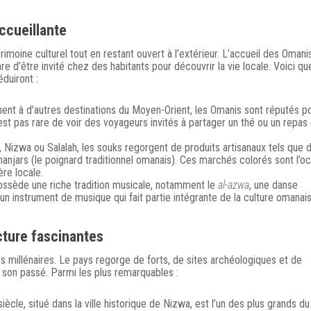
ccueillante
imoine culturel tout en restant ouvert à l’extérieur. L’accueil des Omani
rare d’être invité chez des habitants pour découvrir la vie locale. Voici q
duiront :
ent à d’autres destinations du Moyen-Orient, les Omanis sont réputés p
 n’est pas rare de voir des voyageurs invités à partager un thé ou un repas
 Nizwa ou Salalah, les souks regorgent de produits artisanaux tels que 
khanjars (le poignard traditionnel omanais). Ces marchés colorés sont l’o
re locale.
ossède une riche tradition musicale, notamment le
al-azwa
, une danse
 un instrument de musique qui fait partie intégrante de la culture omanais
cture fascinantes
s millénaires. Le pays regorge de forts, de sites archéologiques et de
son passé. Parmi les plus remarquables :
siècle, situé dans la ville historique de Nizwa, est l’un des plus grands du