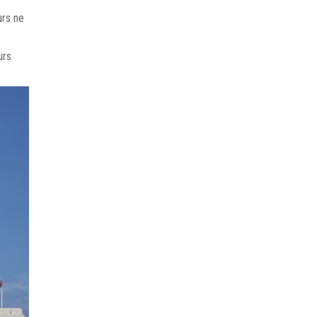
urs ne
urs