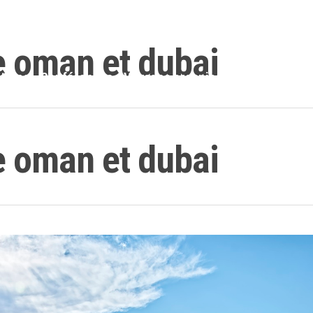
Lundi au
 oman et dubai
tions
Conférences
Voyages organisés
Blogue
Cal
 oman et dubai