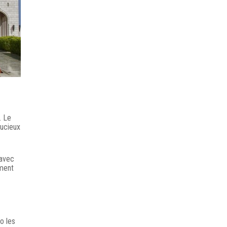
. Le
oucieux
 avec
ement
o les