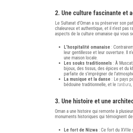
2.
Une culture fascinante et a
Le Sultanat d’Oman a su préserver son patr
chaleureux et authentique, et il n’est pas 
aspects de la culture omanaise qui vous sé
L’hospitalité omanaise
: Contrairem
leur gentillesse et leur ouverture. Il
une maison locale.
Les souks traditionnels
: À Muscat,
bijoux, des tissus, des épices et du 
parfaite de s’imprégner de l’atmosphè
La musique et la danse
: Le pays p
bédouine traditionnelle, et le
tanbura
,
3.
Une histoire et une archite
Oman a une histoire qui remonte à plusieur
monuments historiques qui témoignent de 
Le fort de Nizwa
: Ce fort du XVIIe 