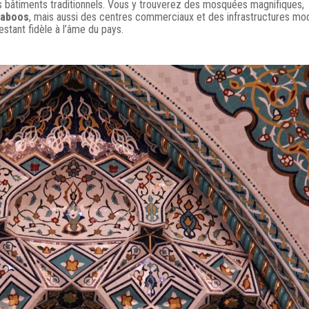
s bâtiments traditionnels. Vous y trouverez des mosquées magnifiques,
Qaboos
, mais aussi des centres commerciaux et des infrastructures mo
estant fidèle à l’âme du pays.