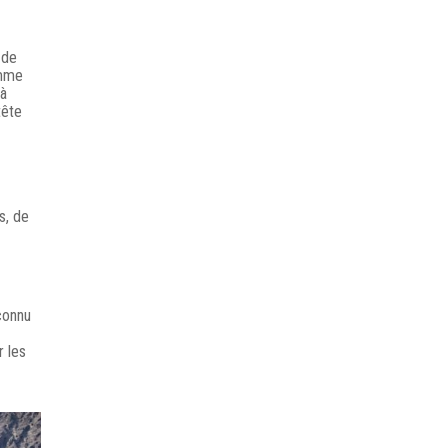
 de
omme
 à
tête
s, de
connu
r les