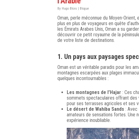
l’Arabie
By
Hugo Blois
|
Blogue
Oman, perle méconnue du Moyen-Orient, est 
plus en plus de voyageurs en quête d’auth
les Émirats Arabes Unis, Oman a su garder u
découvrir ce petit royaume de la péninsule
de votre liste de destinations.
1.
Un pays aux paysages spec
Oman est un véritable paradis pour les am
montagnes escarpées aux plages immaculée
quelques incontournables :
Les montagnes de l’Hajar
: Ces ch
sommets spectaculaires offrant des v
pour ses terrasses agricoles et ses v
Le désert de Wahiba Sands
: Avec 
amateurs de sensations fortes. Une n
expérience inoubliable.