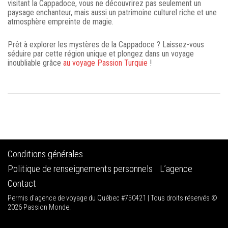
visitant la Cappadoce, vous ne découvrirez pas seulement un
paysage enchanteur, mais aussi un patrimoine culturel riche et une
atmosphère empreinte de magie.
Prêt à explorer les mystères de la Cappadoce ? Laissez-vous
séduire par cette région unique et plongez dans un voyage
inoubliable grâce
au voyage Passion Turquie
!
Conditions générales
Politique de renseignements personnels
L’agence
Contact
Permis d'agence de voyage du Québec #750421 | Tous droits réservés ©
2026 Passion Monde.