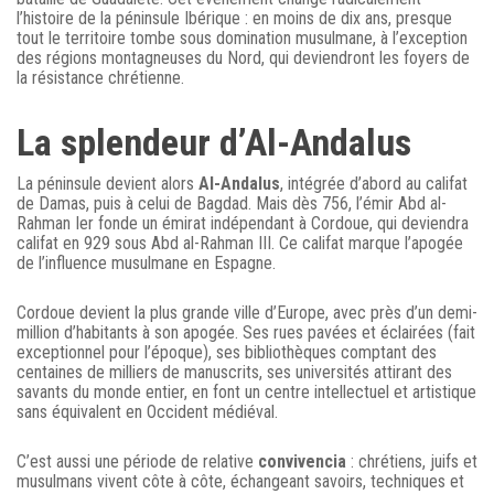
l’histoire de la péninsule Ibérique : en moins de dix ans, presque
tout le territoire tombe sous domination musulmane, à l’exception
des régions montagneuses du Nord, qui deviendront les foyers de
la résistance chrétienne.
La splendeur d’Al-Andalus
La péninsule devient alors
Al-Andalus
, intégrée d’abord au califat
de Damas, puis à celui de Bagdad. Mais dès 756, l’émir Abd al-
Rahman Ier fonde un émirat indépendant à Cordoue, qui deviendra
califat en 929 sous Abd al-Rahman III. Ce califat marque l’apogée
de l’influence musulmane en Espagne.
Cordoue devient la plus grande ville d’Europe, avec près d’un demi-
million d’habitants à son apogée. Ses rues pavées et éclairées (fait
exceptionnel pour l’époque), ses bibliothèques comptant des
centaines de milliers de manuscrits, ses universités attirant des
savants du monde entier, en font un centre intellectuel et artistique
sans équivalent en Occident médiéval.
C’est aussi une période de relative
convivencia
: chrétiens, juifs et
musulmans vivent côte à côte, échangeant savoirs, techniques et