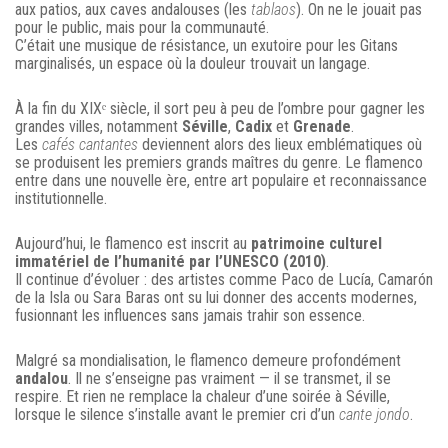
aux patios, aux caves andalouses (les
tablaos
). On ne le jouait pas
pour le public, mais pour la communauté.
C’était une musique de résistance, un exutoire pour les Gitans
marginalisés, un espace où la douleur trouvait un langage.
À la fin du XIXᵉ siècle, il sort peu à peu de l’ombre pour gagner les
grandes villes, notamment
Séville
,
Cadix
et
Grenade
.
Les
cafés cantantes
deviennent alors des lieux emblématiques où
se produisent les premiers grands maîtres du genre. Le flamenco
entre dans une nouvelle ère, entre art populaire et reconnaissance
institutionnelle.
Aujourd’hui, le flamenco est inscrit au
patrimoine culturel
immatériel de l’humanité par l’UNESCO (2010)
.
Il continue d’évoluer : des artistes comme Paco de Lucía, Camarón
de la Isla ou Sara Baras ont su lui donner des accents modernes,
fusionnant les influences sans jamais trahir son essence.
Malgré sa mondialisation, le flamenco demeure profondément
andalou
. Il ne s’enseigne pas vraiment — il se transmet, il se
respire. Et rien ne remplace la chaleur d’une soirée à Séville,
lorsque le silence s’installe avant le premier cri d’un
cante jondo
.