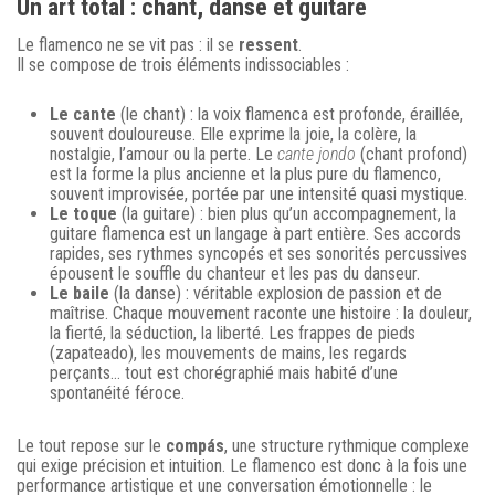
Un art total : chant, danse et guitare
Le flamenco ne se vit pas : il se
ressent
.
Il se compose de trois éléments indissociables :
Le cante
(le chant) : la voix flamenca est profonde, éraillée,
souvent douloureuse. Elle exprime la joie, la colère, la
nostalgie, l’amour ou la perte. Le
cante jondo
(chant profond)
est la forme la plus ancienne et la plus pure du flamenco,
souvent improvisée, portée par une intensité quasi mystique.
Le toque
(la guitare) : bien plus qu’un accompagnement, la
guitare flamenca est un langage à part entière. Ses accords
rapides, ses rythmes syncopés et ses sonorités percussives
épousent le souffle du chanteur et les pas du danseur.
Le baile
(la danse) : véritable explosion de passion et de
maîtrise. Chaque mouvement raconte une histoire : la douleur,
la fierté, la séduction, la liberté. Les frappes de pieds
(zapateado), les mouvements de mains, les regards
perçants… tout est chorégraphié mais habité d’une
spontanéité féroce.
Le tout repose sur le
compás
, une structure rythmique complexe
qui exige précision et intuition. Le flamenco est donc à la fois une
performance artistique et une conversation émotionnelle : le