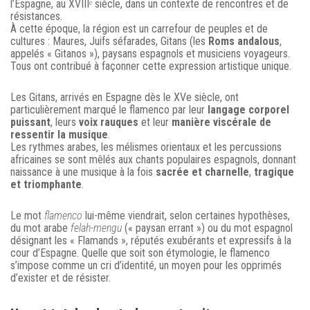
l’Espagne, au XVIIIᵉ siècle, dans un contexte de rencontres et de
résistances.
À cette époque, la région est un carrefour de peuples et de
cultures : Maures, Juifs séfarades, Gitans (les
Roms andalous
,
appelés « Gitanos »), paysans espagnols et musiciens voyageurs.
Tous ont contribué à façonner cette expression artistique unique.
Les Gitans, arrivés en Espagne dès le XVe siècle, ont
particulièrement marqué le flamenco par leur
langage corporel
puissant
, leurs
voix rauques
et leur
manière viscérale de
ressentir la musique
.
Les rythmes arabes, les mélismes orientaux et les percussions
africaines se sont mêlés aux chants populaires espagnols, donnant
naissance à une musique à la fois
sacrée et charnelle
,
tragique
et triomphante
.
Le mot
flamenco
lui-même viendrait, selon certaines hypothèses,
du mot arabe
felah-mengu
(« paysan errant ») ou du mot espagnol
désignant les « Flamands », réputés exubérants et expressifs à la
cour d’Espagne. Quelle que soit son étymologie, le flamenco
s’impose comme un cri d’identité, un moyen pour les opprimés
d’exister et de résister.