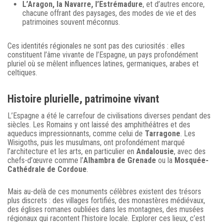
L’Aragon, la Navarre, l’Estrémadure
, et d’autres encore,
chacune offrant des paysages, des modes de vie et des
patrimoines souvent méconnus.
Ces identités régionales ne sont pas des curiosités : elles
constituent l’âme vivante de l’Espagne, un pays profondément
pluriel où se mêlent influences latines, germaniques, arabes et
celtiques.
Histoire plurielle, patrimoine vivant
L’Espagne a été le carrefour de civilisations diverses pendant des
siècles. Les Romains y ont laissé des amphithéâtres et des
aqueducs impressionnants, comme celui de
Tarragone
. Les
Wisigoths, puis les musulmans, ont profondément marqué
l’architecture et les arts, en particulier en
Andalousie
, avec des
chefs-d’œuvre comme l’
Alhambra de Grenade
ou la
Mosquée-
Cathédrale de Cordoue
.
Mais au-delà de ces monuments célèbres existent des trésors
plus discrets : des villages fortifiés, des monastères médiévaux,
des églises romanes oubliées dans les montagnes, des musées
régionaux qui racontent l’histoire locale. Explorer ces lieux, c’est