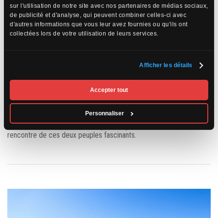
sur l'utilisation de notre site avec nos partenaires de médias sociaux,
deux peuples autochtones incroyablement riches en histoire,
de publicité et d'analyse, qui peuvent combiner celles-ci avec
culture et traditions. Bien qu’ils partagent une connexion profonde
d'autres informations que vous leur avez fournies ou qu'ils ont
avec la terre et la nature, leurs origines, leurs croyances
spirituelles et leurs modes de vie sont distincts. Comprendre ces
collectées lors de votre utilisation de leurs services.
différences et apprécier la diversité de ces cultures est essentiel
pour mieux saisir la complexité de l’histoire de l’Océanie et de ses
peuples autochtones.
Afficher les détails
Lors de votre voyage en Australie ou en Nouvelle-Zélande, prenez
Accepter tout
le temps de découvrir ces cultures fascinantes, de dialoguer avec
leurs représentants et de vous immerger dans un monde où
chaque élément, de la terre à l’âme, raconte une histoire
Personnaliser
ancestrale. Cliquez ici pour découvrir notre voyage
Passion
Australie et Nouvelle-Zélande
qui vous permettra d’aller à la
rencontre de ces deux peuples fascinants.