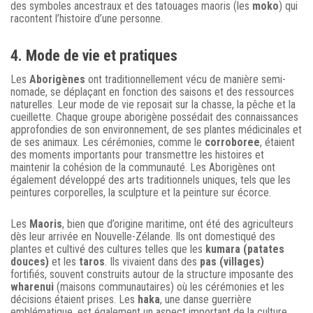
des symboles ancestraux et des tatouages maoris (les
moko
) qui
racontent l’histoire d’une personne.
4. Mode de vie et pratiques
Les
Aborigènes
ont traditionnellement vécu de manière semi-
nomade, se déplaçant en fonction des saisons et des ressources
naturelles. Leur mode de vie reposait sur la chasse, la pêche et la
cueillette. Chaque groupe aborigène possédait des connaissances
approfondies de son environnement, de ses plantes médicinales et
de ses animaux. Les cérémonies, comme le
corroboree
, étaient
des moments importants pour transmettre les histoires et
maintenir la cohésion de la communauté. Les Aborigènes ont
également développé des arts traditionnels uniques, tels que les
peintures corporelles, la sculpture et la peinture sur écorce.
Les
Maoris
, bien que d’origine maritime, ont été des agriculteurs
dès leur arrivée en Nouvelle-Zélande. Ils ont domestiqué des
plantes et cultivé des cultures telles que les
kumara (patates
douces)
et les
taros
. Ils vivaient dans des
pas (villages)
fortifiés, souvent construits autour de la structure imposante des
wharenui
(maisons communautaires) où les cérémonies et les
décisions étaient prises. Les
haka
, une danse guerrière
emblématique, est également un aspect important de la culture