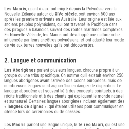
Les Maoris
, quant à eux, ont migré depuis la Polynésie vers la
Nouvelle-Zélande autour du
XIVe siècle
, soit environ 600 ans
après les premiers arrivants en Australie. Leur origine est liée aux
anciens peuples polynésiens, qui ont traversé le Pacifique dans
des pirogues à balancier, suivant des routes maritimes complexes.
En Nouvelle-Zélande, les Maoris ont développé une culture riche,
influencée par leurs ancêtres polynésiens, et ont adapté leur mode
de vie aux terres nouvelles qu’ils ont découvertes.
2. Langue et communication
Les Aborigènes
parlent plusieurs langues, chacune propre à un
groupe ou une tribu spécifique. On estime qu’il existait environ 250
langues aborigènes avant l’arrivée des colons européens, mais de
nombreuses langues sont aujourd’hui en danger de disparition. Le
langage aborigène est souvent lié à des concepts spirituels, à des
récits traditionnels et à des chants qui expliquent le monde naturel
et surnaturel. Certaines langues aborigènes incluent également des
«
langues de signes
», qui étaient utilisées pour communiquer en
silence lors de cérémonies ou de chasses.
Les
Maoris
parlent une langue unique, le
te reo Māori
, qui est une