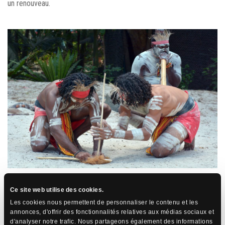
un renouveau.
6. Conclusion : Des cultures riches et
Ce site web utilise des cookies.
Les cookies nous permettent de personnaliser le contenu et les
diversifiées
annonces, d'offrir des fonctionnalités relatives aux médias sociaux et
d'analyser notre trafic. Nous partageons également des informations
Les Aborigènes d’Australie et les Maoris de Nouvelle-Zélande sont