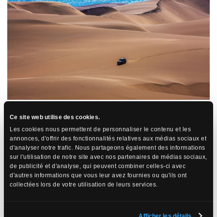
Ce site web utilise des cookies.
Les cookies nous permettent de personnaliser le contenu et les
Plaisirs balnéaires
annonces, d'offrir des fonctionnalités relatives aux médias sociaux et
d'analyser notre trafic. Nous partageons également des informations
Swakopmund offre également des plages infinies pour ceux qui
sur l'utilisation de notre site avec nos partenaires de médias sociaux,
préfèrent une journée plus paisible au bord de l’océan. Les
de publicité et d'analyse, qui peuvent combiner celles-ci avec
promenades le long du front de mer offrent une vue imprenable
d'autres informations que vous leur avez fournies ou qu'ils ont
sur l’Atlantique, créant une atmosphère apaisante, où le bruit des
collectées lors de votre utilisation de leurs services.
vagues se mêle à la brise fraîche de l’océan. La baignade à
Swakopmund est par contre réservée aux plus téméraires, l’eau
est fraîche !
Afficher les détails