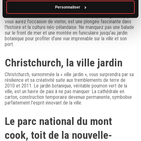
Personnaliser
Wellington, la capitale, vous charmera par son ambiance bohème
et sa scène culturelle vibrante. Le musée te papa tongarewa, que
vous aurez l’occasion de visiter, est une plongée fascinante dans
l’histoire et la culture néo-zélandaise. Ne manquez pas une balade
sur le front de mer et une montée en funiculaire jusqu’au jardin
botanique pour profiter d’une vue imprenable sur la ville et son
port.
Christchurch, la ville jardin
Christchurch, surnommée la « ville jardin », vous surprendra par sa
résilience et sa créativité suite aux tremblements de terre de
2010 et 2011. Le jardin botanique, véritable poumon vert de la
ville, est un havre de paix à ne pas manquer. La cathédrale en
carton, construction temporaire devenue permanente, symbolise
parfaitement l’esprit innovant de la ville.
Le parc national du mont
cook, toit de la nouvelle-