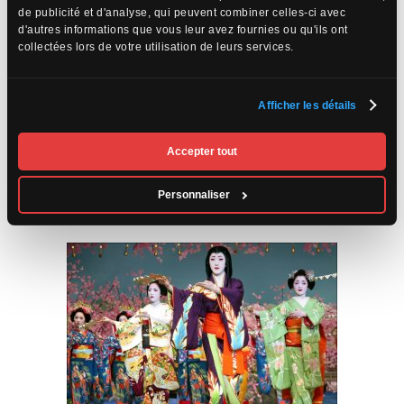
de publicité et d'analyse, qui peuvent combiner celles-ci avec
d'autres informations que vous leur avez fournies ou qu'ils ont
collectées lors de votre utilisation de leurs services.
Afficher les détails
Accepter tout
Source: Odysseus
Le spectacle se déroule en plusieurs tableaux traitant des
légendes japonaises.
Personnaliser