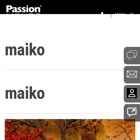
MENU
maiko
maiko