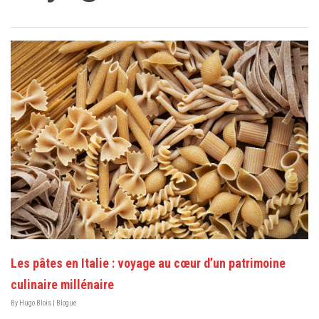
Les pâtes en Italie : voyage au cœur d’un patrimoine
culinaire millénaire
By
Hugo Blois
|
Blogue