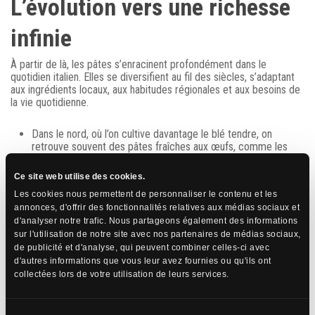
L’évolution vers une richesse
infinie
À partir de là, les pâtes s’enracinent profondément dans le
quotidien italien. Elles se diversifient au fil des siècles, s’adaptant
aux ingrédients locaux, aux habitudes régionales et aux besoins de
la vie quotidienne.
Dans le nord, où l’on cultive davantage le blé tendre, on
retrouve souvent des pâtes fraîches aux œufs, comme les
tagliatelle, les lasagnes ou les célèbres tortellini de Bologne.
Dans le sud, où le climat chaud est favorable au blé dur, les
Ce site web utilise des cookies.
pâtes sèches dominent : spaghetti, penne, rigatoni,
Les cookies nous permettent de personnaliser le contenu et les
orecchiette… toutes façonnées à partir de semoule de blé dur
annonces, d'offrir des fonctionnalités relatives aux médias sociaux et
et d’eau.
d'analyser notre trafic. Nous partageons également des informations
sur l'utilisation de notre site avec nos partenaires de médias sociaux,
Chaque forme a son usage : les rubans s’enrobent parfaitement de
de publicité et d'analyse, qui peuvent combiner celles-ci avec
sauces riches comme le ragù, les tubes retiennent les morceaux
d'autres informations que vous leur avez fournies ou qu'ils ont
de légumes ou de viande, tandis que les pâtes longues subliment
collectées lors de votre utilisation de leurs services.
les sauces à base d’huile d’olive ou de fruits de mer. Cette
diversité, qui compte aujourd’hui des centaines de variétés
reconnues, témoigne du génie culinaire italien.