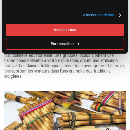
permettront de goûter aux saveurs locales et de faire une pause
bienvenue au milieu de vos achats.
Afficher les détails
Musique et traditions en
Accepter tout
direct
Personnaliser
L’atmosphère du marché est constamment imprégnée de musique
traditionnelle équatorienne. Des groupes locaux ajoutent une
bande sonore vivante à votre exploration, créant une ambiance
festive. Les danses folkloriques, exécutées avec grâce et énergie,
transportent les visiteurs dans l’univers riche des traditions
indigènes.