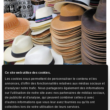
Saveurs équatoriennes : Les
Ce site web utilise des cookies.
Les cookies nous permettent de personnaliser le contenu et les
stands gourmands
annonces, d'offrir des fonctionnalités relatives aux médias sociaux et
d'analyser notre trafic. Nous partageons également des informations
sur l'utilisation de notre site avec nos partenaires de médias sociaux,
Le marché d’Otavalo ne se limite pas à l’artisanat. Les stands de
de publicité et d'analyse, qui peuvent combiner celles-ci avec
nourriture offrent une délicieuse immersion dans la gastronomie
d'autres informations que vous leur avez fournies ou qu'ils ont
équatorienne. Des plats traditionnels tels que la llapingacho
collectées lors de votre utilisation de leurs services.
(galette de pommes de terre), le ceviche et les empanadas vous