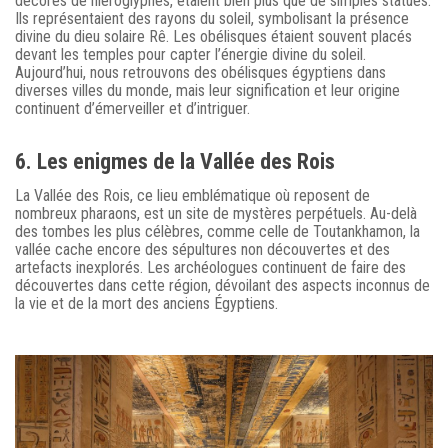
décorés de hiéroglyphes, étaient bien plus que de simples statues.
Ils représentaient des rayons du soleil, symbolisant la présence
divine du dieu solaire Rê. Les obélisques étaient souvent placés
devant les temples pour capter l’énergie divine du soleil.
Aujourd’hui, nous retrouvons des obélisques égyptiens dans
diverses villes du monde, mais leur signification et leur origine
continuent d’émerveiller et d’intriguer.
6. Les enigmes de la Vallée des Rois
La Vallée des Rois, ce lieu emblématique où reposent de
nombreux pharaons, est un site de mystères perpétuels. Au-delà
des tombes les plus célèbres, comme celle de Toutankhamon, la
vallée cache encore des sépultures non découvertes et des
artefacts inexplorés. Les archéologues continuent de faire des
découvertes dans cette région, dévoilant des aspects inconnus de
la vie et de la mort des anciens Égyptiens.