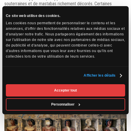
souterraines et de mastabas richement décorés. Certaines
fresques, bien que vieilles de plus de 4 000 ans, semblent
incroyablement modernes par leur finesse et leur expressivité.
Ce site web utilise des cookies.
Les cookies nous permettent de personnaliser le contenu et les
Le mastaba de Ti
, un haut fonctionnaire de l’Ancien Empire,
annonces, d'offrir des fonctionnalités relatives aux médias sociaux et
présente des scènes de la vie quotidienne : pêche,
d'analyser notre trafic. Nous partageons également des informations
agriculture, musique, coiffure, banquets…
sur l'utilisation de notre site avec nos partenaires de médias sociaux,
La tombe de Mehou
, ouverte au public seulement depuis
de publicité et d'analyse, qui peuvent combiner celles-ci avec
2018, dévoile des peintures d’une fraîcheur exceptionnelle,
d'autres informations que vous leur avez fournies ou qu'ils ont
avec des scènes intimes et dynamiques qui humanisent les
collectées lors de votre utilisation de leurs services.
anciens Égyptiens.
Ces représentations nous rappellent que l’Égypte antique n’était
Afficher les détails
pas qu’un monde de dieux et de pharaons : c’était aussi une
civilisation profondément vivante, ancrée dans le réel.
Accepter tout
Personnaliser