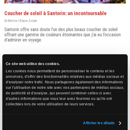
Coucher de soleil à Santorin: un incontournable
By
Martine
|
Blogue
,
Europe
Santorin offre sans doute l’un des plus beaux coucher de soleil
offrant une gamme de couleurs étonnantes que j’ai eu l’occasion
d’admirer en voyage.
Ce site web utilise des cookies.
Les cookies nous permettent de personnaliser le contenu et les
annonces, d'offrir des fonctionnalités relatives aux médias sociaux et
d'analyser notre trafic. Nous partageons également des informations
sur l'utilisation de notre site avec nos partenaires de médias sociaux,
de publicité et d'analyse, qui peuvent combiner celles-ci avec
d'autres informations que vous leur avez fournies ou qu'ils ont
collectées lors de votre utilisation de leurs services.
Il faut dire que l’endroit s’y prête à merveille. Que vous soyez à
Oia ou à Fira, arrivez tôt car les places pour avoir les plus belles
Afficher les détails
vues disparaissent rapidement. En effet, à chaque soir, des milliers
de personnes se déplacent pour assister à ce spectacle