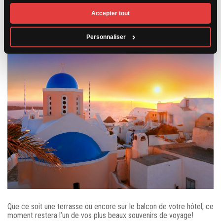
incroyable. D’ailleurs, il n’est pas rare de voir de nouveaux mariés
Accepter tout
se presser afin d’obtenir de magnifiques photos du coucher du
soleil.
Personnaliser
Que ce soit une terrasse ou encore sur le balcon de votre hôtel, ce
moment restera l’un de vos plus beaux souvenirs de voyage!