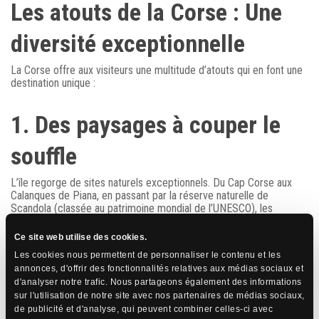
Les atouts de la Corse : Une
diversité exceptionnelle
La Corse offre aux visiteurs une multitude d’atouts qui en font une
destination unique :
1. Des paysages à couper le
souffle
L’île regorge de sites naturels exceptionnels. Du Cap Corse aux
Calanques de Piana, en passant par la réserve naturelle de
Scandola (classée au patrimoine mondial de l’UNESCO), les
paysages corses sont d’une beauté saisissante. Les montagnes
escarpées de l’intérieur, culminant à plus de 2700 mètres avec le
Ce site web utilise des cookies.
Monte Cinto, contrastent avec les plages de sable fin et les eaux
Les cookies nous permettent de personnaliser le contenu et les
cristallines du littoral.
annonces, d'offrir des fonctionnalités relatives aux médias sociaux et
d'analyser notre trafic. Nous partageons également des informations
2. Un patrimoine culturel
sur l'utilisation de notre site avec nos partenaires de médias sociaux,
de publicité et d'analyse, qui peuvent combiner celles-ci avec