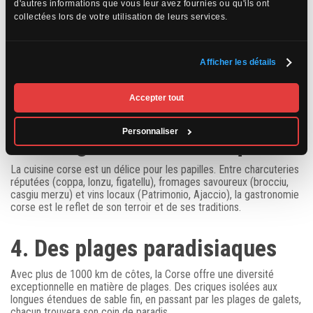
d'autres informations que vous leur avez fournies ou qu'ils ont
riche
collectées lors de votre utilisation de leurs services.
La Corse est un véritable musée à ciel ouvert. Les citadelles de
Bastia, Calvi et Bonifacio témoignent de l’histoire mouvementée de
Afficher les détails
l’île. Les villages perchés de la Balagne, comme Sant’Antonino ou
Pigna, offrent un aperçu de l’architecture traditionnelle corse. Les
sites préhistoriques, comme Filitosa avec ses statues-menhirs,
Accepter tout
plongent les visiteurs dans un passé lointain.
Personnaliser
3. Une gastronomie unique
La cuisine corse est un délice pour les papilles. Entre charcuteries
réputées (coppa, lonzu, figatellu), fromages savoureux (brocciu,
casgiu merzu) et vins locaux (Patrimonio, Ajaccio), la gastronomie
corse est le reflet de son terroir et de ses traditions.
4. Des plages paradisiaques
Avec plus de 1000 km de côtes, la Corse offre une diversité
exceptionnelle en matière de plages. Des criques isolées aux
longues étendues de sable fin, en passant par les plages de galets,
chacun trouvera son coin de paradis.