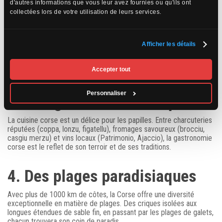
d'autres informations que vous leur avez fournies ou qu'ils ont
riche
collectées lors de votre utilisation de leurs services.
La Corse est un véritable musée à ciel ouvert. Les citadelles de
Bastia, Calvi et Bonifacio témoignent de l’histoire mouvementée de
Afficher les détails
l’île. Les villages perchés de la Balagne, comme Sant’Antonino ou
Pigna, offrent un aperçu de l’architecture traditionnelle corse. Les
sites préhistoriques, comme Filitosa avec ses statues-menhirs,
Accepter tout
plongent les visiteurs dans un passé lointain.
Personnaliser
3. Une gastronomie unique
La cuisine corse est un délice pour les papilles. Entre charcuteries
réputées (coppa, lonzu, figatellu), fromages savoureux (brocciu,
casgiu merzu) et vins locaux (Patrimonio, Ajaccio), la gastronomie
corse est le reflet de son terroir et de ses traditions.
4. Des plages paradisiaques
Avec plus de 1000 km de côtes, la Corse offre une diversité
exceptionnelle en matière de plages. Des criques isolées aux
longues étendues de sable fin, en passant par les plages de galets,
chacun trouvera son coin de paradis.