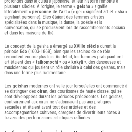
profondes dans la culture japonaise, et leur histoire remonte à
plusieurs siècles. À l’origine, le terme
« geisha »
signifie
littéralement
« personne de l’art »
(« gei » signifiant art et « sha »
signifiant personne). Elles étaient des femmes artistes
spécialisées dans la musique, la danse, la poésie et la
conversation, qui se produisaient lors de rassemblements sociaux
et dans les maisons de thé.
Le concept de la geisha a émergé au
XVIIIe siècle
durant la
période
Edo
(1603-1868), bien que les racines de ce rôle
remontent encore plus loin. Au début, les femmes pratiquant cet
art étaient des
« taikomochi »
ou
« kokyū »
, des danseuses et
musiciennes qui jouaient un rôle similaire à celui des geishas, mais
dans une forme plus rudimentaire.
Les
geishas
modernes ont vu le jour lorsqu’elles ont commencé à
se distinguer des
oiran
, des courtisanes de haute classe, qui se
sont développées durant les périodes précédentes. Les geishas,
contrairement aux oiran, ne s’adonnaient pas aux pratiques
sexuelles et étaient avant tout des artistes et des
accompagnatrices cultivées, chargées de divertir leurs hôtes à
travers des performances artistiques raffinées.