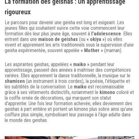
La formation des geishas : Un apprentissage
rigoureux
Le parcours pour devenir une geisha est long et exigeant. Les
jeunes filles qui souhaitent suivre cette voie commencent leur
formation dès leur plus jeune âge, souvent à
l’adolescence
. Elles
entrent dans une
maison de geishas
(ou
« okiya »
) où elles
vivent et apprennent les arts traditionnels sous la supervision d’une
geisha expérimentée, souvent appelée
« Mother »
(maman).
Les aspirantes geishas, appelées
« maiko »
pendant leur
apprentissage, passent des années à maîtriser des compétences
variées. Elles apprennent la danse traditionnelle, la musique sur le
shamisen
(un instrument à trois cordes), la poésie, l’étiquette et
les subtilités de la conversation. Le
maiko
est reconnaissable
grâce à ses vêtements distinctifs, notamment le
kimono
coloré et
la coiffe ornée de décorations, qui marquent son statut
d’apprentie. Une fois leur formation achevée, elles deviennent des
geishas à part entière et portent un kimono plus sobre ainsi qu’une
coiffure plus simple, symbolisant leur passage à l’âge adulte dans
le monde des geishas.