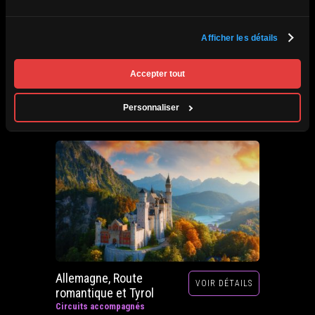
Afrique du Sud,
Afficher les détails
VOIR DÉTAILS
Zimbabwe, Zambie et
Botswana
Accepter tout
Circuits accompagnés
Prochain départ : 29 septembre au 20 octobre
Personnaliser
2026
Allemagne, Route
VOIR DÉTAILS
romantique et Tyrol
Circuits accompagnés