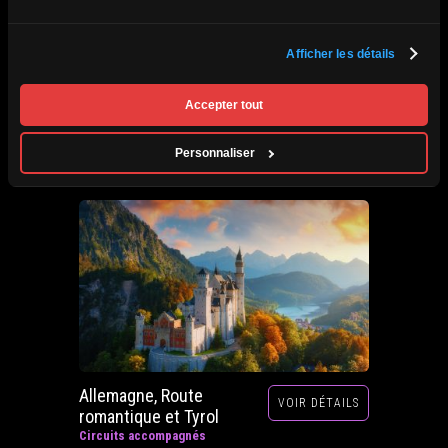
Afrique du Sud,
Afficher les détails
VOIR DÉTAILS
Zimbabwe, Zambie et
Botswana
Accepter tout
Circuits accompagnés
Prochain départ : 29 septembre au 20 octobre
Personnaliser
2026
Allemagne, Route
VOIR DÉTAILS
romantique et Tyrol
Circuits accompagnés