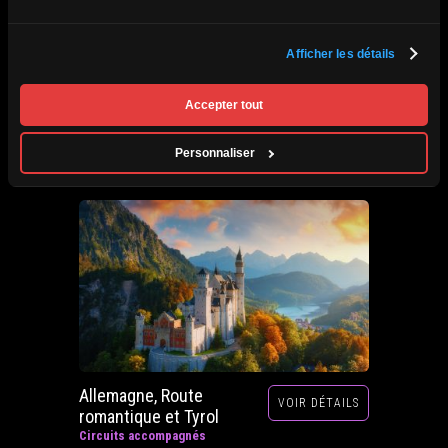
Afrique du Sud,
Afficher les détails
VOIR DÉTAILS
Zimbabwe, Zambie et
Botswana
Accepter tout
Circuits accompagnés
Prochain départ : 29 septembre au 20 octobre
Personnaliser
2026
Allemagne, Route
VOIR DÉTAILS
romantique et Tyrol
Circuits accompagnés