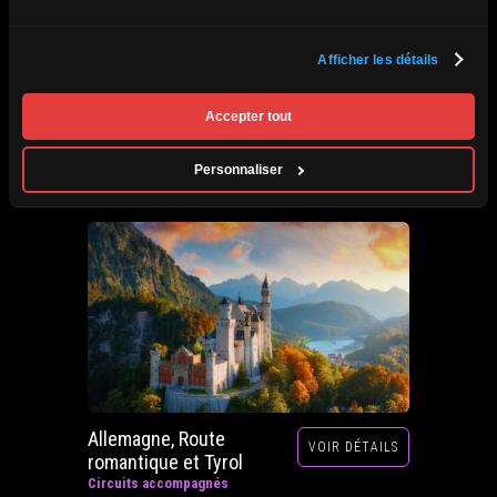
Afrique du Sud,
Afficher les détails
VOIR DÉTAILS
Zimbabwe, Zambie et
Botswana
Accepter tout
Circuits accompagnés
Prochain départ : 29 septembre au 20 octobre
Personnaliser
2026
Allemagne, Route
VOIR DÉTAILS
romantique et Tyrol
Circuits accompagnés