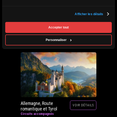
Afrique du Sud,
Afficher les détails
VOIR DÉTAILS
Zimbabwe, Zambie et
Botswana
Accepter tout
Circuits accompagnés
Prochain départ : 29 septembre au 20 octobre
Personnaliser
2026
Allemagne, Route
VOIR DÉTAILS
romantique et Tyrol
Circuits accompagnés