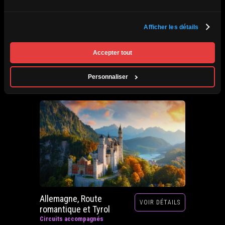
Afrique du Sud,
Afficher les détails
VOIR DÉTAILS
Zimbabwe, Zambie et
Botswana
Accepter tout
Circuits accompagnés
Prochain départ : 29 septembre au 20 octobre
Personnaliser
2026
Allemagne, Route
VOIR DÉTAILS
romantique et Tyrol
Circuits accompagnés