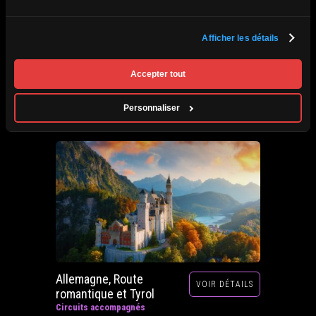
Afrique du Sud,
Afficher les détails
VOIR DÉTAILS
Zimbabwe, Zambie et
Botswana
Accepter tout
Circuits accompagnés
Prochain départ : 29 septembre au 20 octobre
Personnaliser
2026
Allemagne, Route
VOIR DÉTAILS
romantique et Tyrol
Circuits accompagnés