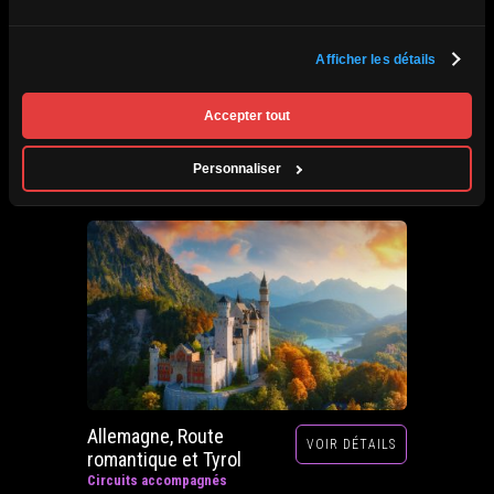
Afrique du Sud,
Afficher les détails
VOIR DÉTAILS
Zimbabwe, Zambie et
Botswana
Accepter tout
Circuits accompagnés
Prochain départ : 29 septembre au 20 octobre
Personnaliser
2026
Allemagne, Route
VOIR DÉTAILS
romantique et Tyrol
Circuits accompagnés