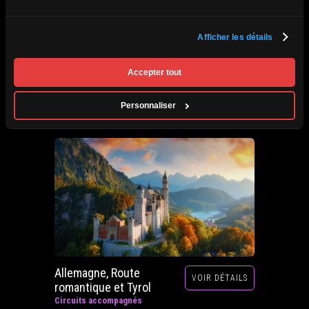
Afrique du Sud,
Afficher les détails
VOIR DÉTAILS
Zimbabwe, Zambie et
Botswana
Accepter tout
Circuits accompagnés
Prochain départ : 29 septembre au 20 octobre
Personnaliser
2026
Allemagne, Route
VOIR DÉTAILS
romantique et Tyrol
Circuits accompagnés