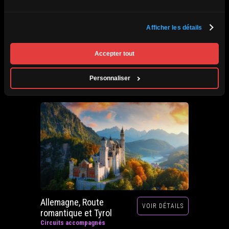
Afrique du Sud,
Afficher les détails
VOIR DÉTAILS
Zimbabwe, Zambie et
Botswana
Accepter tout
Circuits accompagnés
Prochain départ : 29 septembre au 20 octobre
Personnaliser
2026
Allemagne, Route
VOIR DÉTAILS
romantique et Tyrol
Circuits accompagnés