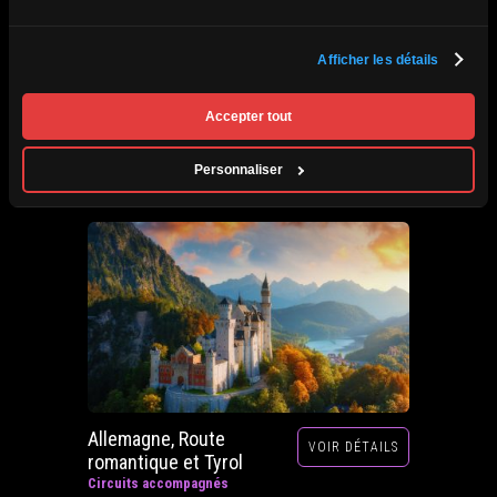
Afrique du Sud,
Afficher les détails
VOIR DÉTAILS
Zimbabwe, Zambie et
Botswana
Accepter tout
Circuits accompagnés
Prochain départ : 29 septembre au 20 octobre
Personnaliser
2026
Allemagne, Route
VOIR DÉTAILS
romantique et Tyrol
Circuits accompagnés